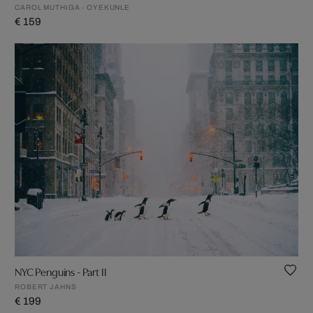
CAROL MUTHIGA - OYEKUNLE
€ 159
NYC Penguins - Part II
ROBERT JAHNS
€ 199