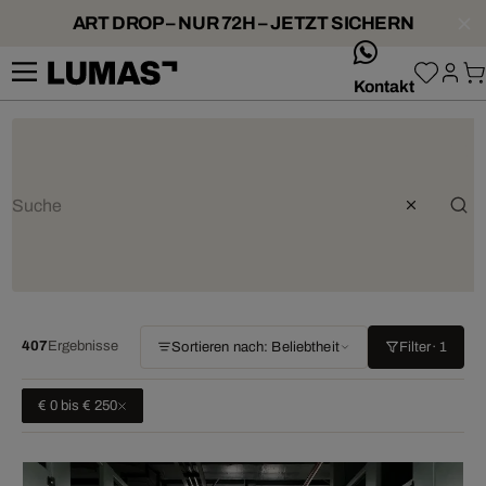
ART DROP – NUR 72H – JETZT SICHERN
whatsApp
Kontakt
407
Ergebnisse
Sortieren nach: Beliebtheit
Filter
· 1
€ 0 bis € 250