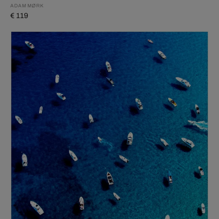
ADAM MØRK
€ 119