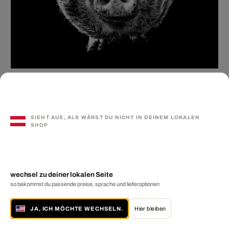
Sophie
CLAUDIO GOTSCH
€ 119
SIEHT AUS, ALS WÄRST DU NICHT IN DEINEM LOKALEN
SHOP
wechsel zu deiner lokalen Seite
so bekommst du passende preise, sprache und lieferoptionen
JA, ICH MÖCHTE WECHSELN.
Hier bleiben