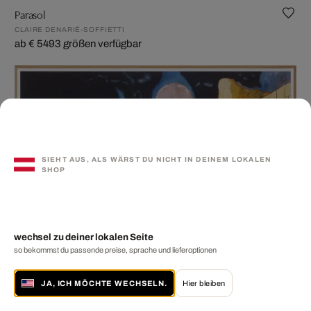
Parasol
CLAIRE DENARIÉ-SOFFIETTI
ab € 549
3 größen verfügbar
SIEHT AUS, ALS WÄRST DU NICHT IN DEINEM LOKALEN
SHOP
wechsel zu deiner lokalen Seite
so bekommst du passende preise, sprache und lieferoptionen
JA, ICH MÖCHTE WECHSELN.
Hier bleiben