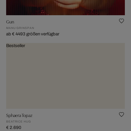
Gun
MANU GRINSPAN
ab € 449
3 größen verfügbar
Bestseller
Sphaera Topaz
BEATRICE HUG
€ 2.690