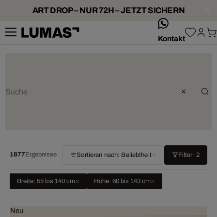
ART DROP – NUR 72H – JETZT SICHERN
whatsApp
Kontakt
1877
Ergebnisse
Sortieren nach: Beliebtheit
Filter
· 2
Breite: 55 bis 140 cm
Höhe: 60 bis 143 cm
Neu