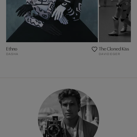
Ethno
The Cloned Kiss
DASHA
DAVID EGER