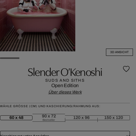
3D ANSICHT
Slender O’Kenoshi
SUDS AND SITHS
Open Edition
Über dieses Werk
WÄHLE GRÖSSE (CM) UND KASCHIERUNG/RAHMUNG AUS:
90 x 72
60 x 48
120 x 96
150 x 120
Bestseller