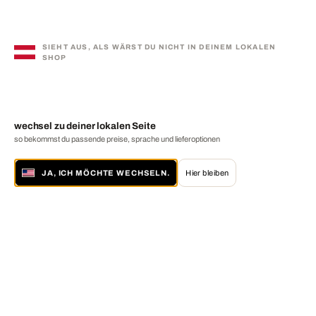
SIEHT AUS, ALS WÄRST DU NICHT IN DEINEM LOKALEN
SHOP
wechsel zu deiner lokalen Seite
so bekommst du passende preise, sprache und lieferoptionen
JA, ICH MÖCHTE WECHSELN.
Hier bleiben