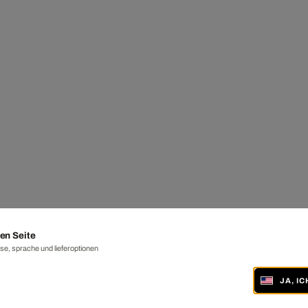
en Seite
e, sprache und lieferoptionen
JA, I