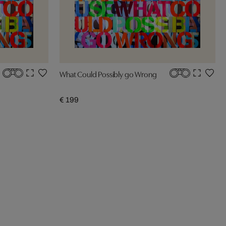
What Could Possibly go Wrong
€ 199