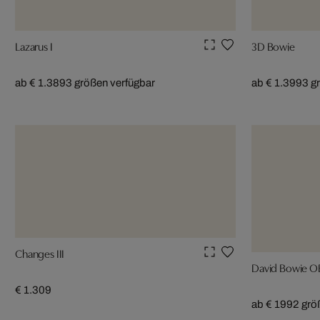
Lazarus I
3D Bowie
ab € 1.389
3 größen verfügbar
ab € 1.399
3 g
Changes III
David Bowie O
€ 1.309
ab € 199
2 grö