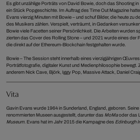
Es gibt unzählige Porträts von David Bowie, doch das Shooting i
ein Stück Popgeschichte. Im Auftrag des Time Out Magazine hatte 
Evans vierzig Minuten mit Bowie – und schuf Bilder, die heute zu
des Musikers zählen. Verspielt, verträumt, in Gedanken versunken:
Bowie viele Facetten seiner Persönlichkeit. Die Arbeiten wurden 
zierten das Cover des Rolling Stone – und 2021 wurde eines der Po
die direkt auf der Ethereum-Blockchain festgehalten wurde.
Bowie – The Session steht innerhalb eines vierzigjährigen Œuvres
Porträtfotografie, digitaler Kunst und Medienphilosophie bewegt.
anderem Nick Cave, Björk, Iggy Pop, Massive Attack, Daniel Craig
Vita
Gavin Evans wurde 1964 in Sunderland, England, geboren. Seine 
renommierten Museen ausgestellt, darunter das
MoMa
oder das 
Museum
. Evans hat im Jahr 2015 die Kampagne des
Edinburgh In