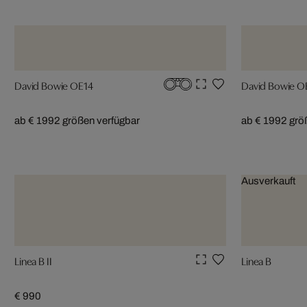
David Bowie OE14
David Bowie O
ab € 199
2 größen verfügbar
ab € 199
2 grö
Ausverkauft
Linea B II
Linea B
€ 990