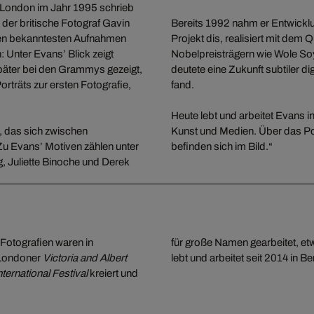
n London im Jahr 1995 schrieb
der britische Fotograf Gavin
Bereits 1992 nahm er Entwicklun
 den bekanntesten Aufnahmen
Projekt dis, realisiert mit dem
 Unter Evans’ Blick zeigt
Nobelpreisträgern wie Wole So
später bei den Grammys gezeigt,
deutete eine Zukunft subtiler d
rträts zur ersten Fotografie,
fand.
Heute lebt und arbeitet Evans in
, das sich zwischen
Kunst und Medien. Über das Por
 Zu Evans’ Motiven zählen unter
befinden sich im Bild.“
, Juliette Binoche und Derek
Fotografien waren in
für große Namen gearbeitet, et
Londoner
Victoria and Albert
lebt und arbeitet seit 2014 in Ber
ternational Festival
kreiert und