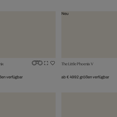
Neu
nix
The Little Phoenix V
ßen verfügbar
ab € 499
2 größen verfügbar