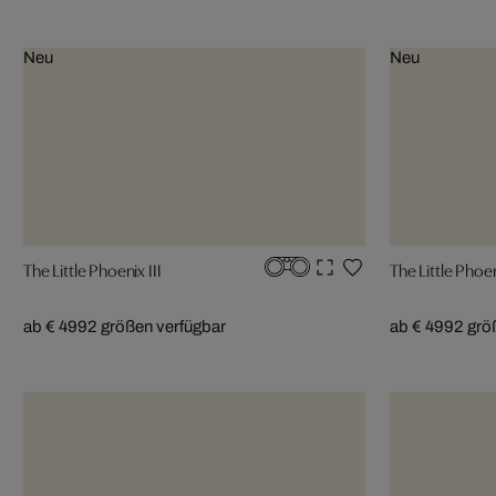
Neu
Neu
The Little Phoenix III
The Little Phoe
ab € 499
2 größen verfügbar
ab € 499
2 grö