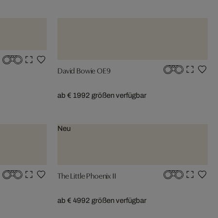
David Bowie OE9
ab € 199
2 größen verfügbar
Neu
The Little Phoenix II
ab € 499
2 größen verfügbar