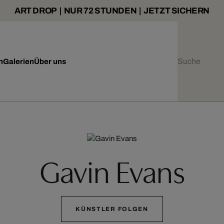
ART DROP | NUR 72 STUNDEN | JETZT SICHERN
n
Galerien
Über uns
Gavin Evans
KÜNSTLER FOLGEN