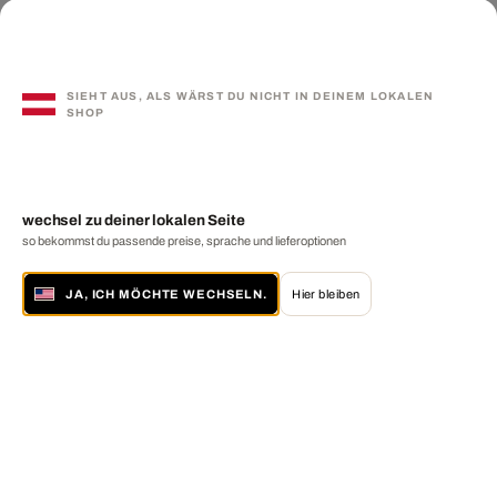
SIEHT AUS, ALS WÄRST DU NICHT IN DEINEM LOKALEN
SHOP
wechsel zu deiner lokalen Seite
so bekommst du passende preise, sprache und lieferoptionen
JA, ICH MÖCHTE WECHSELN.
Hier bleiben