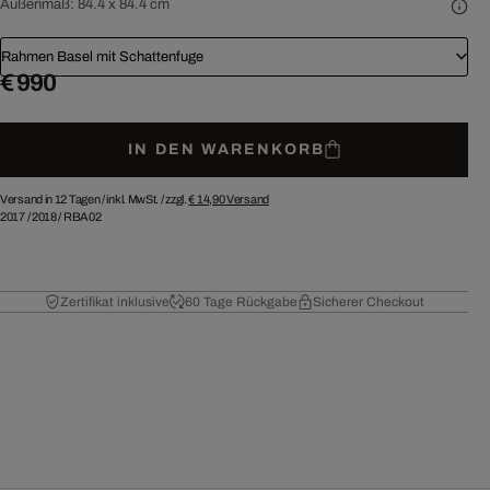
Außenmaß:
84.4 x 84.4 cm
Rahmen Basel mit Schattenfuge
€ 990
IN DEN WARENKORB
Versand in 12 Tagen /
inkl. MwSt. / zzgl.
€ 14,90
Versand
2017
/
2018
/
RBA02
Zertifikat inklusive
60 Tage Rückgabe
Sicherer Checkout