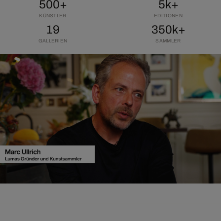
500+
5k+
KÜNSTLER
EDITIONEN
19
350k+
GALLERIEN
SAMMLER