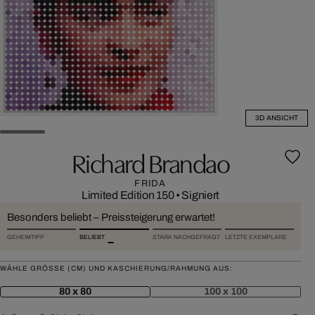
3D ANSICHT
Richard Brandao
FRIDA
Limited Edition 150
•
Signiert
Besonders beliebt – Preissteigerung erwartet!
GEHEIMTIPP
BELIEBT
STARK NACHGEFRAGT
LETZTE EXEMPLARE
WÄHLE GRÖSSE (CM) UND KASCHIERUNG/RAHMUNG AUS:
80 x 80
100 x 100