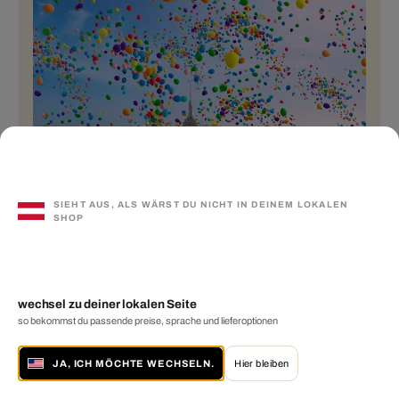
SIEHT AUS, ALS WÄRST DU NICHT IN DEINEM LOKALEN
SHOP
NYC Balloons II
wechsel zu deiner lokalen Seite
so bekommst du passende preise, sprache und lieferoptionen
€ 199
JA, ICH MÖCHTE WECHSELN.
Hier bleiben