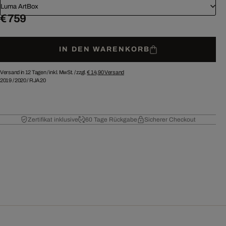
Luma ArtBox
€ 759
IN DEN WARENKORB
Versand in 12 Tagen /
inkl. MwSt. / zzgl.
€ 14,90
Versand
2019
/
2020
/
RJA20
Zertifikat inklusive
60 Tage Rückgabe
Sicherer Checkout