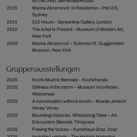
Art (MONA), Berriedale/Hobart
2015
Marina Abramović: In Residence – Pier 2/3,
Sydney
2014
512 Hours – Serpentine Gallery, London
2010
The Artist Is Present – Museum of Modern Art,
New York
2005
Marina Abramović – Solomon R. Guggenheim
Museum, New York
Gruppenausstellungen
2025
Kochi-Muziris Biennale – Kochi/Kerala
2025
Stillness in the storm – Museum Voorlinden,
Wassenaar
2025
A conversation without words – Musée Jenisch
Vevey, Vevey
2025
Bounding Histories. Whispering Tales – Art
Encounters Biennial, Timișoara
2025
Freeing the Voices – Kunsthaus Graz, Graz
2024
Invisible Luggage – The Historic Hampton