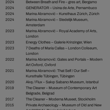
2024
Between Breath and Fire – gres art, Bergamo
2024
GENERATOR – Usina de Arte, Pernambuco
2024
Marina Abramović – Kunsthaus Zürich, Zürich
2024
Marina Abramović – Stedelijk Museum,
Amsterdam
2023
Marina Abramović – Royal Academy of Arts,
London
2023
Energy Clothes – Galerie Krinzinger, Wien
2023
7 Deaths of Maria Callas – London Coliseum,
London
2022
Marina Abramović: Gates and Portals – Modern
Art Oxford, Oxford
2021
Marina Abramović: That Self / Our Self –
Kunsthalle Tübingen, Tübingen
2020
Akış / Flux – Sakıp Sabancı Museum, Istanbul
2019
The Cleaner – Museum of Contemporary Art
Belgrade, Belgrad
2017
The Cleaner – Moderna Museet, Stockholm
2015
Private Archaeology – Museum of Old and New