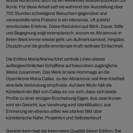
wurde Abramović auch für ein weltweites Massenpublikum zur
Ikone. Für diese Arbeit saß sie während der Ausstellung über
700 Stunden schweigend Besuchern gegenüber und
verwandelte reine Präsenz in ein intensives, oft zutiefst
emotionales Erlebnis. Diese Reduktion auf Blick, Dauer, Stille
und Begegnung zeigt exemplarisch, worum es Abramović in
ihrem Werk immer wieder geht: um Aufmerksamkeit, Hingabe,
Disziplin und die große emotionale Kraft radikaler Einfachheit.
Die Edition Maria/Marina führt zentrale Linien dieses
außergewöhnlichen Schaffens auf besonders zugängliche
Weise zusammen. Das Werk ist eine Hommage an die
Opernikone Maria Callas, zu der Abramović seit ihrer Kindheit
eine tiefe Verbindung empfindet. Auf dem Motiv hält die
Künstlerin ein Bild von Callas so vor sich, dass sich beide
Profile zu einer einzigen Erscheinung fügen. Aus zwei Ikonen
wird ein Gesicht, aus Verehrung wird Identifikation, aus
Erinnerung ein ebenso stilles wie starkes Bild über
künstlerische Nähe, Projektion und Selbstentwurf.
Gerade darin liegt die besondere Qualität dieser Edition: Sie