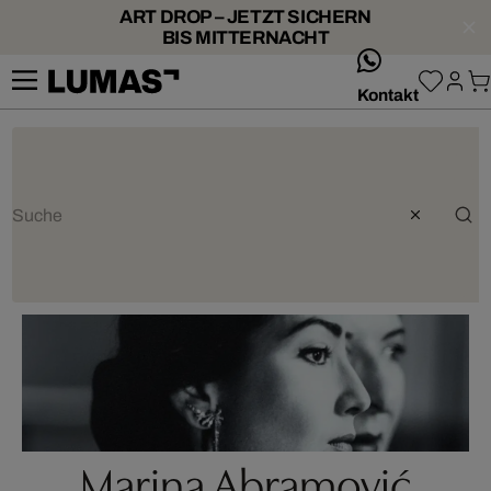
ART DROP – JETZT SICHERN
BIS MITTERNACHT
whatsApp
Kontakt
Marina Abramović