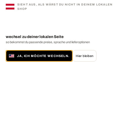
SIEHT AUS, ALS WÄRST DU NICHT IN DEINEM LOKALEN
SHOP
wechsel zu deiner lokalen Seite
so bekommst du passende preise, sprache und lieferoptionen
JA, ICH MÖCHTE WECHSELN.
Hier bleiben