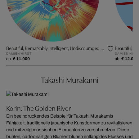
Beautiful, Remarkably Intelligent, Undiscouraged Comet Painting
Beautiful, Se
DAMIEN HIRST
DAMIEN HIRS
ab
€ 11.900
ab
€ 12.090
Takashi Murakami
Korin: The Golden River
Ein beeindruckendes Beispiel für Takashi Murakamis
Fähigkeit, traditionelle japanische Kunstformen zu revitalisieren
und mit zeitgenössischen Elementen zu verschmelzen. Diese
bunten, cartoonartigen Blumen blühen entlang des Flusses und