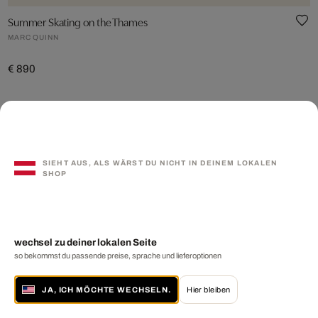
Summer Skating on the Thames
MARC QUINN
€ 890
SIEHT AUS, ALS WÄRST DU NICHT IN DEINEM LOKALEN
SHOP
wechsel zu deiner lokalen Seite
so bekommst du passende preise, sprache und lieferoptionen
JA, ICH MÖCHTE WECHSELN.
Hier bleiben