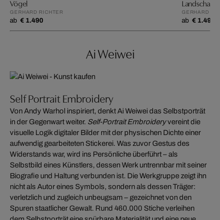
Vögel
Landschaft m
GERHARD RICHTER
GERHARD RI
ab
€ 1.490
ab
€ 1.490
Ai Weiwei
Self Portrait Embroidery
Von Andy Warhol inspiriert, denkt Ai Weiwei das Selbstporträt
in der Gegenwart weiter.
Self-Portrait Embroidery
vereint die
visuelle Logik digitaler Bilder mit der physischen Dichte einer
aufwendig gearbeiteten Stickerei. Was zuvor Gestus des
Widerstands war, wird ins Persönliche überführt – als
Selbstbild eines Künstlers, dessen Werk untrennbar mit seiner
Biografie und Haltung verbunden ist. Die Werkgruppe zeigt ihn
nicht als Autor eines Symbols, sondern als dessen Träger:
verletzlich und zugleich unbeugsam – gezeichnet von den
Spuren staatlicher Gewalt. Rund 460.000 Stiche verleihen
dem Selbstporträt eine spürbare Materialität und eine neue