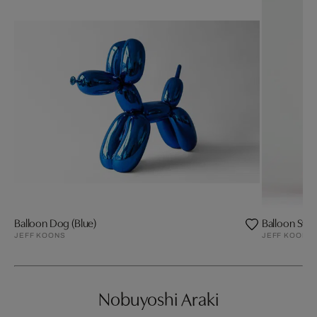
Balloon Dog (Blue)
Balloon Swa
JEFF KOONS
JEFF KOONS
Nobuyoshi Araki