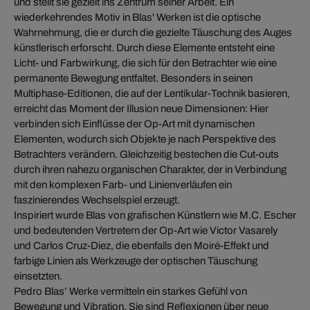
und stellt sie gezielt ins Zentrum seiner Arbeit. Ein
wiederkehrendes Motiv in Blas' Werken ist die optische
Wahrnehmung, die er durch die gezielte Täuschung des Auges
künstlerisch erforscht. Durch diese Elemente entsteht eine
Licht- und Farbwirkung, die sich für den Betrachter wie eine
permanente Bewegung entfaltet. Besonders in seinen
Multiphase-Editionen, die auf der Lentikular-Technik basieren,
erreicht das Moment der Illusion neue Dimensionen: Hier
verbinden sich Einflüsse der Op-Art mit dynamischen
Elementen, wodurch sich Objekte je nach Perspektive des
Betrachters verändern. Gleichzeitig bestechen die Cut-outs
durch ihren nahezu organischen Charakter, der in Verbindung
mit den komplexen Farb- und Linienverläufen ein
faszinierendes Wechselspiel erzeugt.
Inspiriert wurde Blas von grafischen Künstlern wie M.C. Escher
und bedeutenden Vertretern der Op-Art wie Victor Vasarely
und Carlos Cruz-Diez, die ebenfalls den Moiré-Effekt und
farbige Linien als Werkzeuge der optischen Täuschung
einsetzten.
Pedro Blas’ Werke vermitteln ein starkes Gefühl von
Bewegung und Vibration. Sie sind Reflexionen über neue