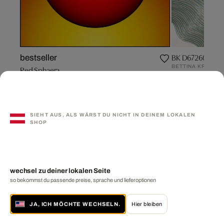
BK D67260 BL
bestseller
BETTINA KRIEG
Red Sphaera
BEATRICE HUG
SIEHT AUS, ALS WÄRST DU NICHT IN DEINEM LOKALEN
SHOP
wechsel zu deiner lokalen Seite
so bekommst du passende preise, sprache und lieferoptionen
JA, ICH MÖCHTE WECHSELN.
Hier bleiben