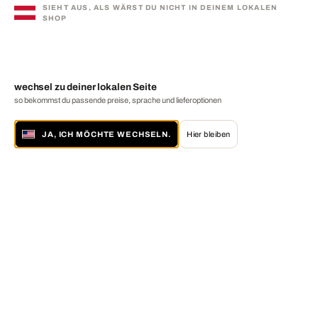
SIEHT AUS, ALS WÄRST DU NICHT IN DEINEM LOKALEN
SHOP
wechsel zu deiner lokalen Seite
so bekommst du passende preise, sprache und lieferoptionen
JA, ICH MÖCHTE WECHSELN.
Hier bleiben