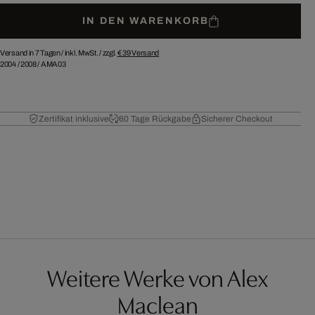
IN DEN WARENKORB
Versand in 7 Tagen /
inkl. MwSt. / zzgl.
€ 39
Versand
2004
/
2008
/
AMA03
Zertifikat inklusive
60 Tage Rückgabe
Sicherer Checkout
Weitere Werke von Alex
Maclean