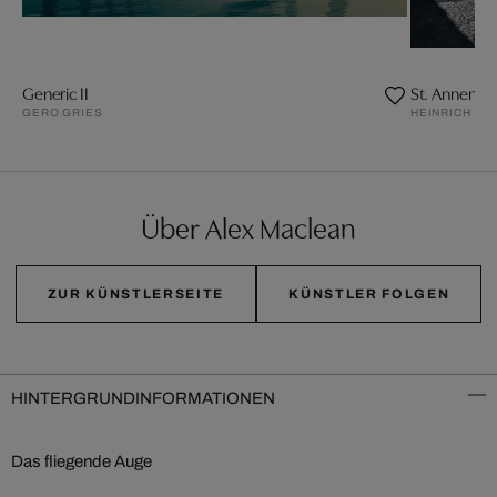
Generic II
St. Annenkn
GERO GRIES
HEINRICH H
Über Alex Maclean
ZUR KÜNSTLERSEITE
KÜNSTLER FOLGEN
HINTERGRUNDINFORMATIONEN
Das fliegende Auge