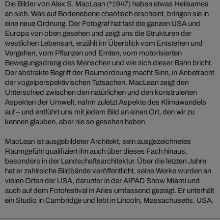
Die Bilder von Alex S. MacLean (*1947) haben etwas Heilsames
an sich. Was auf Bodenebene chaotisch erscheint, bringen sie in
eine neue Ordnung. Der Fotograf hat fast die ganzen USA und
Europa von oben gesehen und zeigt uns die Strukturen der
westlichen Lebensart, erzählt im Überblick vom Entstehen und
Vergehen, vom Pflanzen und Ernten, vom motorisierten
Bewegungsdrang des Menschen und wie sich dieser Bahn bricht.
Der abstrakte Begriff der Raumordnung macht Sinn, in Anbetracht
der vogelperspektivischen Tatsachen. MacLean zeigt den
Unterschied zwischen den natürlichen und den konstruierten
Aspekten der Umwelt, nahm zuletzt Aspekte des Klimawandels
auf – und entführt uns mit jedem Bild an einen Ort, den wir zu
kennen glauben, aber nie so gesehen haben.
MacLean ist ausgebildeter Architekt, sein ausgezeichnetes
Raumgefühl qualifiziert ihn auch über dieses Fach hinaus,
besonders in der Landschaftsarchitektur. Über die letzten Jahre
hat er zahlreiche Bildbände veröffentlicht, seine Werke wurden an
vielen Orten der USA, darunter in der AIPAD Show Miami und
auch auf dem Fotofestival in Arles umfassend gezeigt. Er unterhält
ein Studio in Cambridge und lebt in Lincoln, Massachusetts, USA.