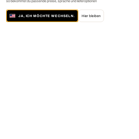
so bekommst du passende preise, sprache und lieferoptionen
JA, ICH MÖCHTE WECHSELN.
Hier bleiben
Über LUMAS