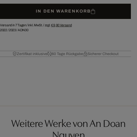
IN DEN WARENKORB
Versand in 7 Tagen /
inkl. MwSt. / zzgl.
€ 9,90
Versand
2022
/
2023
/
ADN30
Zertifikat inklusive
60 Tage Rückgabe
Sicherer Checkout
Weitere Werke von An Doan
Nguyen