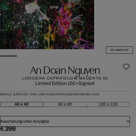
3D ANSICHT
An Doan Nguyen
LONICERA CAPRIFOLIUM MAGENTA 02
Limited Edition 150
•
Signiert
WÄHLE GRÖSSE (CM) UND KASCHIERUNG/RAHMUNG AUS:
40 x 40
80 x 80
120 x 120
Kaschierung unter Acrylglas
€ 399