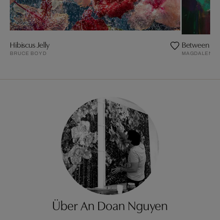
Hibiscus Jelly
Between the
BRUCE BOYD
MAGDALENA 
Über An Doan Nguyen