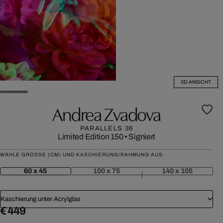
3D ANSICHT
Andrea Zvadova
PARALLELS 36
Limited Edition 150
•
Signiert
WÄHLE GRÖSSE (CM) UND KASCHIERUNG/RAHMUNG AUS:
60 x 45
100 x 75
140 x 105
Kaschierung unter Acrylglas
€ 449