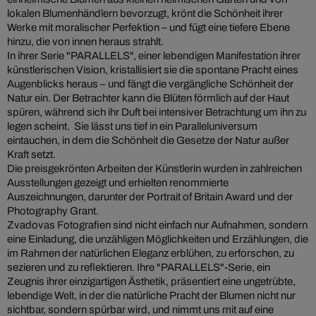
lokalen Blumenhändlern bevorzugt, krönt die Schönheit ihrer
Werke mit moralischer Perfektion – und fügt eine tiefere Ebene
hinzu, die von innen heraus strahlt.
In ihrer Serie "PARALLELS", einer lebendigen Manifestation ihrer
künstlerischen Vision, kristallisiert sie die spontane Pracht eines
Augenblicks heraus – und fängt die vergängliche Schönheit der
Natur ein. Der Betrachter kann die Blüten förmlich auf der Haut
spüren, während sich ihr Duft bei intensiver Betrachtung um ihn zu
legen scheint. Sie lässt uns tief in ein Paralleluniversum
eintauchen, in dem die Schönheit die Gesetze der Natur außer
Kraft setzt.
Die preisgekrönten Arbeiten der Künstlerin wurden in zahlreichen
Ausstellungen gezeigt und erhielten renommierte
Auszeichnungen, darunter der Portrait of Britain Award und der
Photography Grant.
Zvadovas Fotografien sind nicht einfach nur Aufnahmen, sondern
eine Einladung, die unzähligen Möglichkeiten und Erzählungen, die
im Rahmen der natürlichen Eleganz erblühen, zu erforschen, zu
sezieren und zu reflektieren. Ihre "PARALLELS"-Serie, ein
Zeugnis ihrer einzigartigen Ästhetik, präsentiert eine ungetrübte,
lebendige Welt, in der die natürliche Pracht der Blumen nicht nur
sichtbar, sondern spürbar wird, und nimmt uns mit auf eine