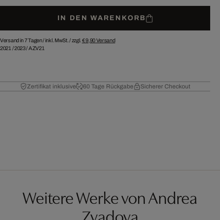
IN DEN WARENKORB
Versand in 7 Tagen /
inkl. MwSt. / zzgl.
€ 9,90
Versand
2021
/
2023
/
AZV21
Zertifikat inklusive
60 Tage Rückgabe
Sicherer Checkout
Weitere Werke von Andrea
Zvadova