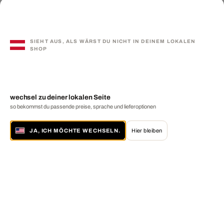
SIEHT AUS, ALS WÄRST DU NICHT IN DEINEM LOKALEN
SHOP
wechsel zu deiner lokalen Seite
so bekommst du passende preise, sprache und lieferoptionen
JA, ICH MÖCHTE WECHSELN.
Hier bleiben