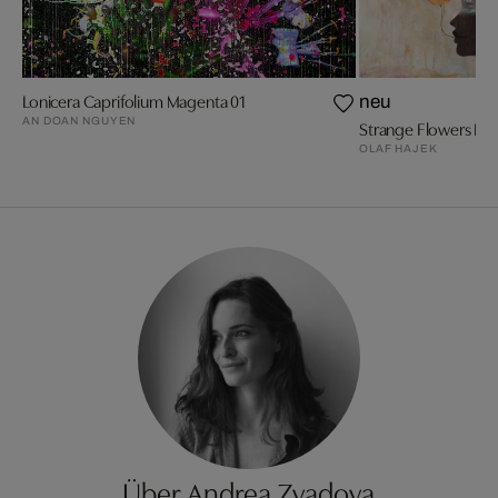
Lonicera Caprifolium Magenta 01
neu
AN DOAN NGUYEN
Strange Flowers Bla
OLAF HAJEK
Über Andrea Zvadova