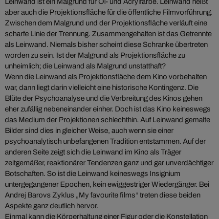
Leinwand ist ein Malgrund für Öl- und Acrylfarbe. Leinwand heißt
aber auch die Projektionsfläche für die öffentliche Filmvorführung.
Zwischen dem Malgrund und der Projektionsfläche verläuft eine
scharfe Linie der Trennung. Zusammengehalten ist das Getrennte
als Leinwand. Niemals bisher scheint diese Schranke übertreten
worden zu sein. Ist der Malgrund als Projektionsfläche zu
unheimlich; die Leinwand als Malgrund unstatthaft?
Wenn die Leinwand als Projektionsfläche dem Kino vorbehalten
war, dann liegt darin vielleicht eine historische Kontingenz. Die
Blüte der Psychoanalyse und die Verbreitung des Kinos gehen
eher zufällig nebeneinander einher. Doch ist das Kino keineswegs
das Medium der Projektionen schlechthin. Auf Leinwand gemalte
Bilder sind dies in gleicher Weise, auch wenn sie einer
psychoanalytisch unbefangenen Tradition entstammen. Auf der
anderen Seite zeigt sich die Leinwand im Kino als Träger
zeitgemäßer, reaktionärer Tendenzen ganz und gar unverdächtiger
Botschaften. So ist die Leinwand keineswegs Insignium
untergegangener Epochen, kein ewiggestriger Wiedergänger. Bei
Andrej Barovs Zyklus „My favourite films“ treten diese beiden
Aspekte ganz deutlich hervor.
Einmal kann die Körperhaltung einer Figur oder die Konstellation