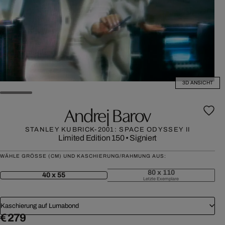
3D ANSICHT
Andrej Barov
STANLEY KUBRICK-2001: SPACE ODYSSEY II
Limited Edition 150
•
Signiert
WÄHLE GRÖSSE (CM) UND KASCHIERUNG/RAHMUNG AUS:
80 x 110
40 x 55
Letzte Exemplare
Kaschierung auf Lumabond
€ 279