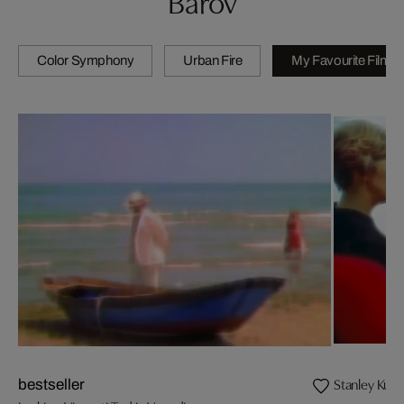
Barov
Color Symphony
Urban Fire
My Favourite Films
Stanley Kubr
bestseller