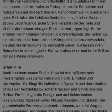
Mithilfe von Fotografie und fortschrittlichsten digitalen Techniken
untersucht er die komplexen Farbspektren der Edelsteine und
reduziert sie auf Streifenbilder in Ultrahochformaten, die uns einen
tiefen Einblick in die farbliche Seele dieser natürlichen Wunder
geben. Jede Nuance, jeder Streifen erzählt von der Tiefe und
Vielfalt, die in einem einzigen Edelstein verborgen liegt. Barov
arbeitet hier mit digitalen Medien, die ihm erlauben, die Farben zu
extrahieren und in harmonische Kompositionen zu verwandeln,
die gleichzeitig monumental und subtil wirken. Sie lassen ihren
Betrachter in eine magische Farbwelt abtauchen und in der Brillanz
der Edelsteine versinken.
Urban Fire
Auch in seinem neuen Projekt beweist Andrej Barov sein
meisterhaftes Gespür für Farbe und Form, Emotion und
Konzeption. Sie fängt die Ästhetik der Dynamik und das kreative
Chaos der Architektur zwischen Präzision und Sinnlichkeit ein.
"Urban Fire" spiegelt die Energie und architektonischen
Gestaltungsprozesses wider. Mit Zeichnungen und Skizzen, die
geometrische Formen verschmelzen lassen, wird der Weg zu
einer visionären, modernen Stadtgestaltung erkundet. Die Werke