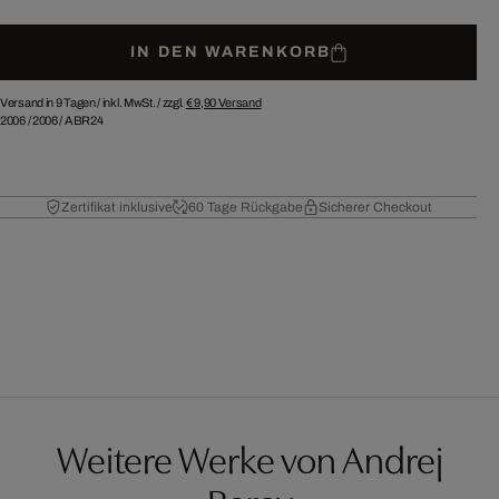
IN DEN WARENKORB
Versand in 9 Tagen /
inkl. MwSt. / zzgl.
€ 9,90
Versand
2006
/
2006
/
ABR24
Zertifikat inklusive
60 Tage Rückgabe
Sicherer Checkout
Weitere Werke von Andrej