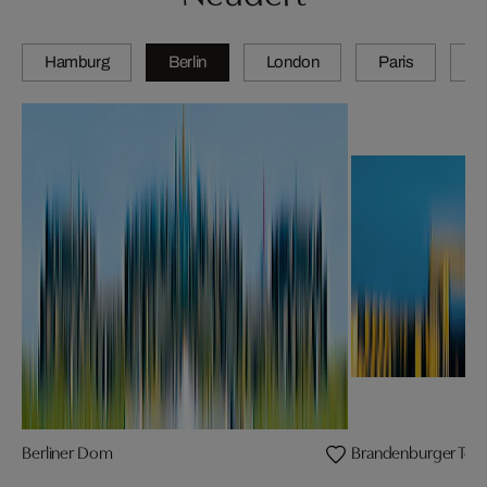
Hamburg
Berlin
London
Paris
Z
Berliner Dom
Brandenburger Tor