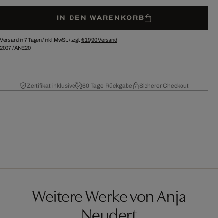
IN DEN WARENKORB
Versand in 7 Tagen /
inkl. MwSt. / zzgl.
€ 19,90
Versand
2007
/
ANE20
Zertifikat inklusive
60 Tage Rückgabe
Sicherer Checkout
Weitere Werke von Anja
Neudert