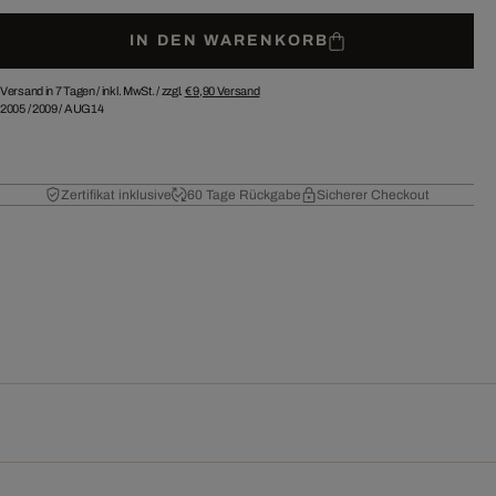
IN DEN WARENKORB
Versand in 7 Tagen /
inkl. MwSt. / zzgl.
€ 9,90
Versand
2005
/
2009
/
AUG14
Zertifikat inklusive
60 Tage Rückgabe
Sicherer Checkout