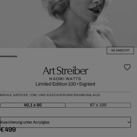
3D ANSICHT
Art Streiber
NAOMI WATTS
Limited Edition 100
•
Signiert
WÄHLE GRÖSSE (CM) UND KASCHIERUNG/RAHMUNG AUS:
40,1 x 60
67 x 100
Kaschierung unter Acrylglas
€ 499