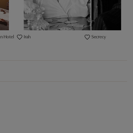
on Hotel
Irah
Secrecy