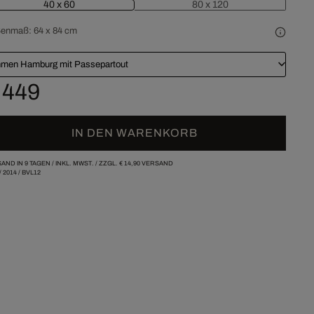
40 x 60
80 x 120
ßenmaß:
64 x 84 cm
men Hamburg mit Passepartout
 449
IN DEN WARENKORB
AND IN 9 TAGEN /
INKL. MWST. / ZZGL.
€ 14,90
VERSAND
/
2014
/
BVL12