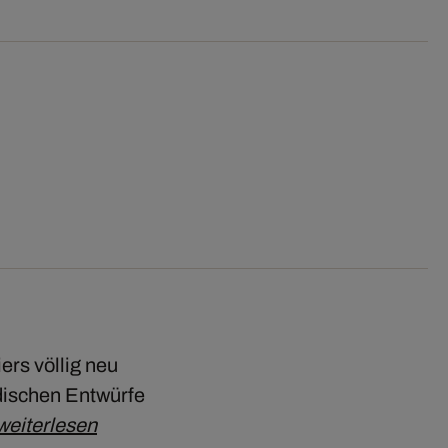
ers völlig neu
odischen Entwürfe
weiterlesen