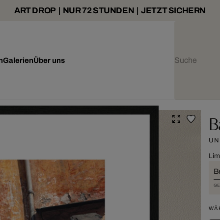
ART DROP | NUR 72 STUNDEN | JETZT SICHERN
n
Galerien
Über uns
B
UN
Lim
B
GE
WÄ