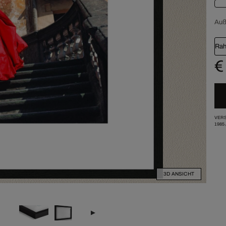
Au
Rah
€
VERS
1985
3D ANSICHT