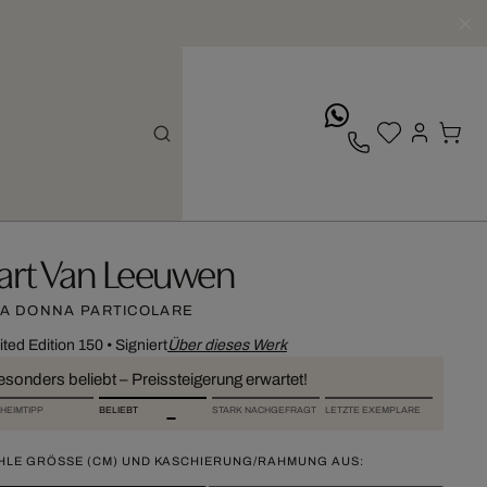
whatsApp
art Van Leeuwen
A DONNA PARTICOLARE
ited Edition 150
•
Signiert
Über dieses Werk
esonders beliebt – Preissteigerung erwartet!
HEIMTIPP
BELIEBT
STARK NACHGEFRAGT
LETZTE EXEMPLARE
HLE GRÖSSE (CM) UND KASCHIERUNG/RAHMUNG AUS: