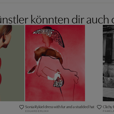
nstler könnten dir auch 
Sonia Rykiel dress with fur and a studded hat
Clichy 
EDUARD ERLIKH
PAMELA