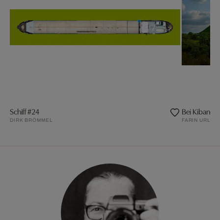
Schiff #24
Bei Kibanga
DIRK BRÖMMEL
FARIN URLAU