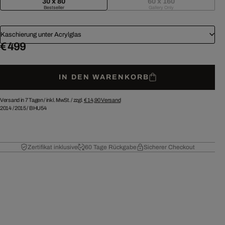
30 x 80
60 x 160
Bestseller
Gallery Only
Kaschierung unter Acrylglas
€ 499
IN DEN WARENKORB
Versand in 7 Tagen /
inkl. MwSt. / zzgl.
€ 14,90
Versand
2014
/
2015
/
BHU54
Zertifikat inklusive
60 Tage Rückgabe
Sicherer Checkout