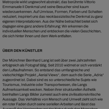
Metropole wirkt ungewohnt abstrakt, das berühmte Vittorio
Emmanuele II Denkmal und seine Besucher sind kaum
wiederzuerkennen. Auf Umrisse, Formen, Farben und Schatten
reduziert, inspiriert uns das neoklassizistische Denkmal zu ganz
eigenen Interpretationen. Aus der Nähe betrachtet bietet sich
dagegen eine ganz andere Erfahrung: Wir erkennen die
individuellen Menschen und entdecken die vielen Geschichten,
die sich hinter ihnen und dem Werk entfalten.
ÜBER DEN KÜNSTLER
Der Münchner Bernhard Lang ist seit über zwei Jahrzehnten
erfolgreich als Fotograf tätig. Seit 2010 widmet er sich verstärkt
den Luftaufnahmen. So entstand das umfangreiche und
vielschichtige Projekt „Aerial Views“, dem auch die Serie „Adria“
zugeordnet ist. Dabei sind es so unterschiedliche Sujets wie
Tourismus, Industrie oder Transportwesen, die Langs
Aufmerksamkeit wecken. Neben ihrer strukturellen Ästhetik
beinhalten Langs Bilder zumeist auch eine zivilisationskritische
Aussage. Das Verhältnis von Mensch und Umwelt zieht sich wie
ein roter Faden durch seine seriellen Arbeiten und lässt das