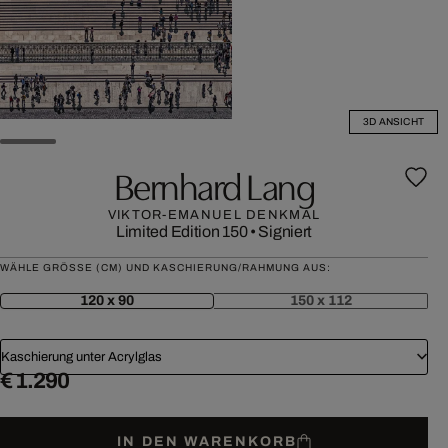
3D ANSICHT
Bernhard Lang
VIKTOR-EMANUEL DENKMAL
Limited Edition 150
•
Signiert
WÄHLE GRÖSSE (CM) UND KASCHIERUNG/RAHMUNG AUS:
120 x 90
150 x 112
Kaschierung unter Acrylglas
€ 1.290
IN DEN WARENKORB