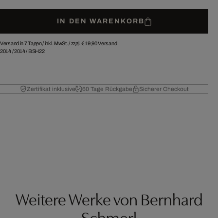
IN DEN WARENKORB
Versand in 7 Tagen /
inkl. MwSt. / zzgl.
€ 19,90
Versand
2014
/
2014
/
BSH22
Zertifikat inklusive
60 Tage Rückgabe
Sicherer Checkout
Weitere Werke von Bernhard
Schmerl