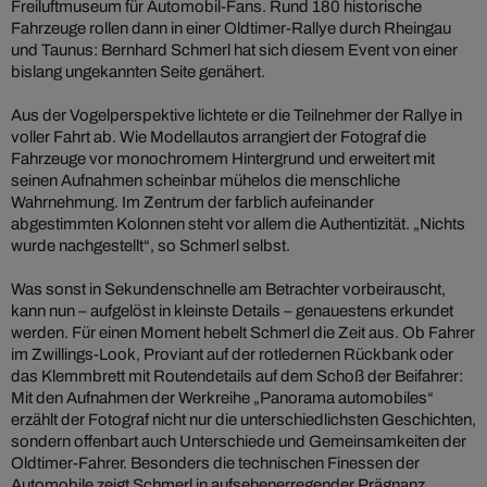
Freiluftmuseum für Automobil-Fans. Rund 180 historische
Fahrzeuge rollen dann in einer Oldtimer-Rallye durch Rheingau
und Taunus: Bernhard Schmerl hat sich diesem Event von einer
bislang ungekannten Seite genähert.
Aus der Vogelperspektive lichtete er die Teilnehmer der Rallye in
voller Fahrt ab. Wie Modellautos arrangiert der Fotograf die
Fahrzeuge vor monochromem Hintergrund und erweitert mit
seinen Aufnahmen scheinbar mühelos die menschliche
Wahrnehmung. Im Zentrum der farblich aufeinander
abgestimmten Kolonnen steht vor allem die Authentizität. „Nichts
wurde nachgestellt“, so Schmerl selbst.
Was sonst in Sekundenschnelle am Betrachter vorbeirauscht,
kann nun – aufgelöst in kleinste Details – genauestens erkundet
werden. Für einen Moment hebelt Schmerl die Zeit aus. Ob Fahrer
im Zwillings-Look, Proviant auf der rotledernen Rückbank oder
das Klemmbrett mit Routendetails auf dem Schoß der Beifahrer:
Mit den Aufnahmen der Werkreihe „Panorama automobiles“
erzählt der Fotograf nicht nur die unterschiedlichsten Geschichten,
sondern offenbart auch Unterschiede und Gemeinsamkeiten der
Oldtimer-Fahrer. Besonders die technischen Finessen der
Automobile zeigt Schmerl in aufsehenerregender Prägnanz.