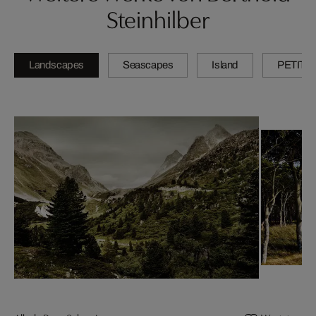
Steinhilber
Landscapes
Seascapes
Island
PETITE