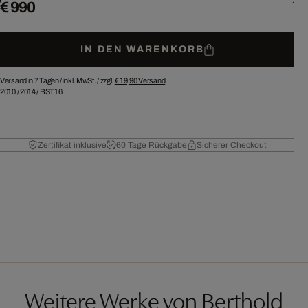
€ 990
IN DEN WARENKORB
Versand in 7 Tagen /
inkl. MwSt. / zzgl.
€ 19,90
Versand
2010
/
2014
/
BST16
Zertifikat inklusive
60 Tage Rückgabe
Sicherer Checkout
Weitere Werke von Berthold