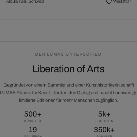
Albula Pass, Schweiz
Weststrand, 
DER LUMAS UNTERSCHIED
Liberation of Arts
Gegründet von einem Sammler und einer Kunsthistorikerin schafft
LUMAS Räume für Kunst – fördert den Dialog und macht hochwertig
limitierte Editionen für mehr Menschen zugänglich.
500+
5k+
KÜNSTLER
EDITIONEN
19
350k+
GALLERIEN
SAMMLER