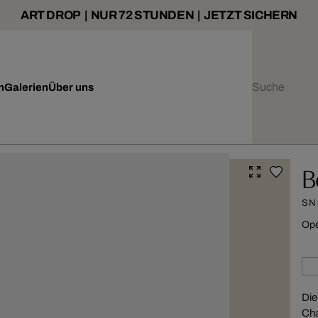
ART DROP | NUR 72 STUNDEN | JETZT SICHERN
n
Galerien
Über uns
B
SN
Ope
Die
Cha