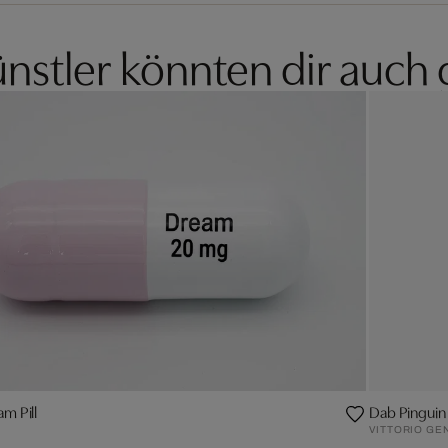
nstler könnten dir auch 
m Pill
Dab Pinguin -
VITTORIO GE