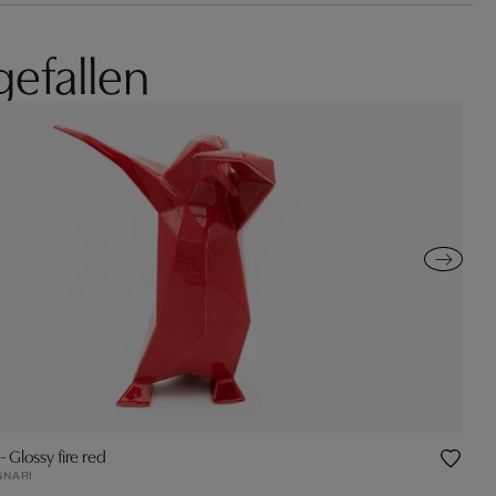
gefallen
 Glossy fire red
NNARI