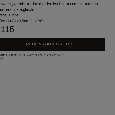
hwertig verarbeitet, ist sie stilvolles Dekor und besonderes
mlerstück zugleich.
erial: Eiche
e: 14x7,4x9,5cm (HxBxT)
 115
IN DEN WARENKORB
AND IN 4 TAGEN /
INKL. MWST. / ZZGL.
€ 14,90
VERSAND
06