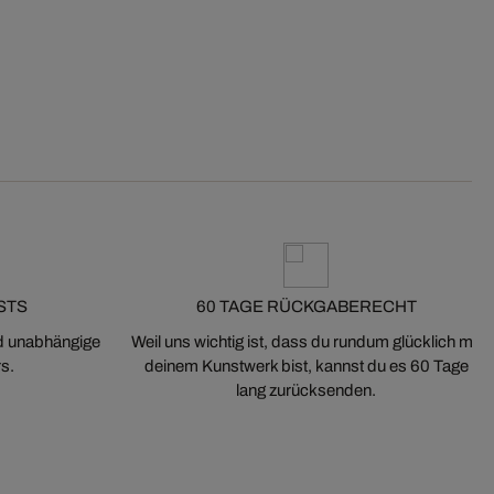
STS
60 TAGE RÜCKGABERECHT
nd unabhängige
Weil uns wichtig ist, dass du rundum glücklich mit
s.
deinem Kunstwerk bist, kannst du es 60 Tage
lang zurücksenden.