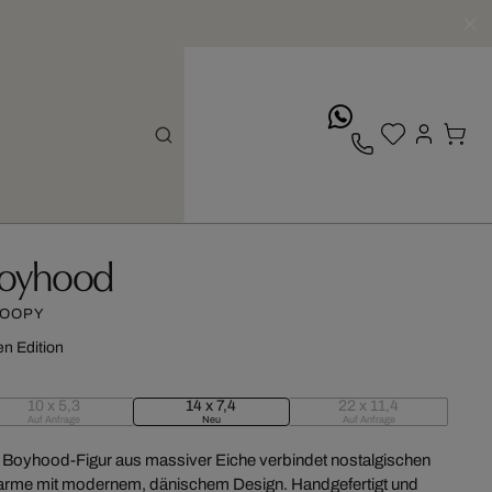
whatsApp
oyhood
OOPY
n Edition
10 x 5,3
14 x 7,4
22 x 11,4
Auf Anfrage
Neu
Auf Anfrage
 Boyhood-Figur aus massiver Eiche verbindet nostalgischen
rme mit modernem, dänischem Design. Handgefertigt und