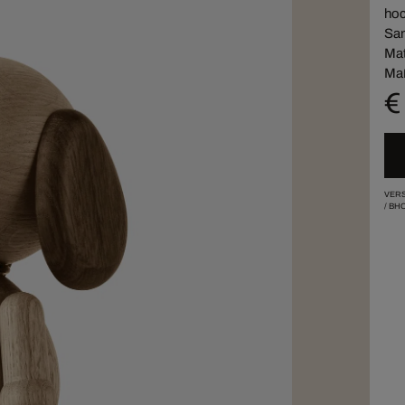
hoc
Sam
Mat
Maß
€
VERS
/
BHO