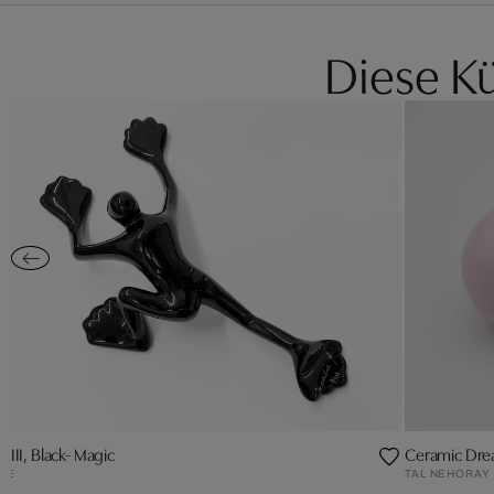
Diese Kü
 VIII, Black- Magic
Ceramic Drea
IE
TAL NEHORAY