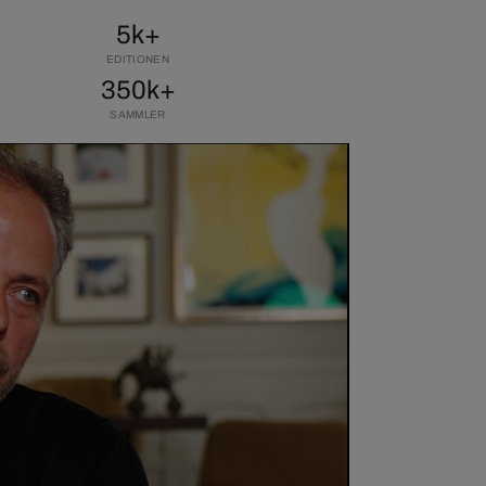
5k+
EDITIONEN
350k+
SAMMLER