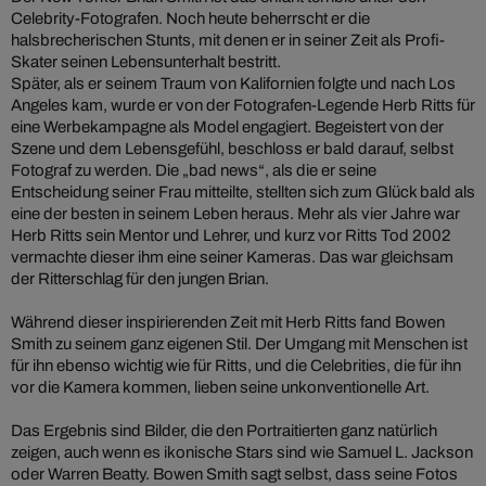
Celebrity-Fotografen. Noch heute beherrscht er die
halsbrecherischen Stunts, mit denen er in seiner Zeit als Profi-
Skater seinen Lebensunterhalt bestritt.
Später, als er seinem Traum von Kalifornien folgte und nach Los
Angeles kam, wurde er von der Fotografen-Legende Herb Ritts für
eine Werbekampagne als Model engagiert. Begeistert von der
Szene und dem Lebensgefühl, beschloss er bald darauf, selbst
Fotograf zu werden. Die „bad news“, als die er seine
Entscheidung seiner Frau mitteilte, stellten sich zum Glück bald als
eine der besten in seinem Leben heraus. Mehr als vier Jahre war
Herb Ritts sein Mentor und Lehrer, und kurz vor Ritts Tod 2002
vermachte dieser ihm eine seiner Kameras. Das war gleichsam
der Ritterschlag für den jungen Brian.
Während dieser inspirierenden Zeit mit Herb Ritts fand Bowen
Smith zu seinem ganz eigenen Stil. Der Umgang mit Menschen ist
für ihn ebenso wichtig wie für Ritts, und die Celebrities, die für ihn
vor die Kamera kommen, lieben seine unkonventionelle Art.
Das Ergebnis sind Bilder, die den Portraitierten ganz natürlich
zeigen, auch wenn es ikonische Stars sind wie Samuel L. Jackson
oder Warren Beatty. Bowen Smith sagt selbst, dass seine Fotos