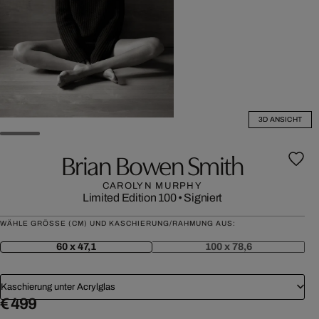
3D ANSICHT
Brian Bowen Smith
CAROLYN MURPHY
Limited Edition 100
•
Signiert
WÄHLE GRÖSSE (CM) UND KASCHIERUNG/RAHMUNG AUS:
60 x 47,1
100 x 78,6
Kaschierung unter Acrylglas
€ 499