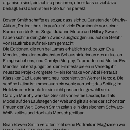
organisch sind, einfach so passieren, ohne dass er viel dazu
beiträgt. Erst dann ist ein Foto für ihn perfekt.
Bowen Smith schaffte es sogar, dass sich zu Gunsten der Charity-
Aktion „Protect the skin you´re in“ viele Prominente vor seiner
Kamera entblößten. Sogar Julianne Moore und Hillary Swank
haben sich für den guten Zweck ausgezogen und auf die Gefahr
von Hautkrebs aufmerksam gemacht.
Die Editionen, die nun bei Lumas erhältlich sind, zeigen Eva
Mendes, eine der erotischsten Schauspielerinnen des aktuellen
Filmgeschehens, und Carolyn Murphy, Topmodel und Mutter. Eva
Mendes hat erst jüngst bei den Filmfestspielen in Venedig ihr
neuestes Projekt vorgestellt – ein Remake von Abel Ferrara´s
Klassiker Bad Lieutenant, neu inszeniert von Werner Herzog. Die
schöne Latina ist immer auch ein wenig verrucht; das Setting im
Hotelzimmer könnte für sie nicht passender gewählt sein.
Carolyn Murphy war das Gesicht von Estée Lauder, läuft als
Model auf den Laufstegen der Welt und gilt als eine der schönsten
Frauen der Welt. Bowen Smith zeigt sie in klassischem Schwarz-
Weiß, zeitlos und doch als Mensch greifbar.
Brian Bowen Smith veröffentlicht seine Portraits in Magazinen wie