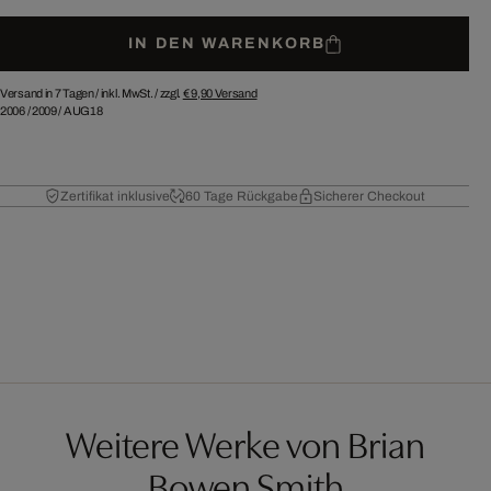
IN DEN WARENKORB
Versand in 7 Tagen /
inkl. MwSt. / zzgl.
€ 9,90
Versand
2006
/
2009
/
AUG18
Zertifikat inklusive
60 Tage Rückgabe
Sicherer Checkout
Weitere Werke von Brian
Bowen Smith