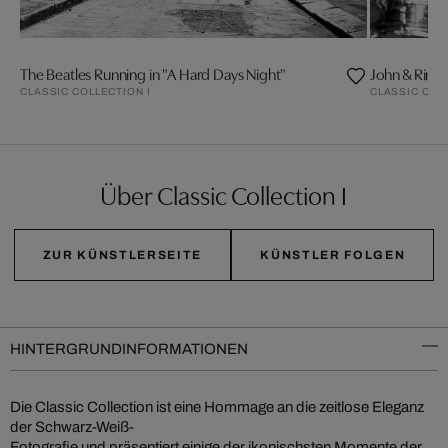
The Beatles Running in "A Hard Days Night"
John & Ring
CLASSIC COLLECTION I
CLASSIC COL
Über Classic Collection I
ZUR KÜNSTLERSEITE
KÜNSTLER FOLGEN
HINTERGRUNDINFORMATIONEN
Die Classic Collection ist eine Hommage an die zeitlose Eleganz
der Schwarz-Weiß-
Fotografie und präsentiert einige der ikonischsten Momente der