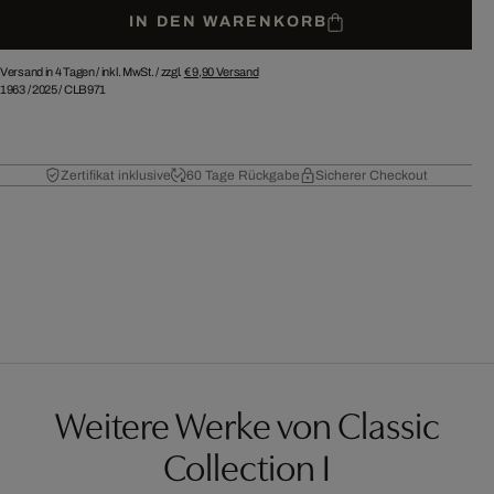
IN DEN WARENKORB
Versand in 4 Tagen /
inkl. MwSt. / zzgl.
€ 9,90
Versand
1963
/
2025
/
CLB971
Zertifikat inklusive
60 Tage Rückgabe
Sicherer Checkout
Weitere Werke von Classic
Collection I