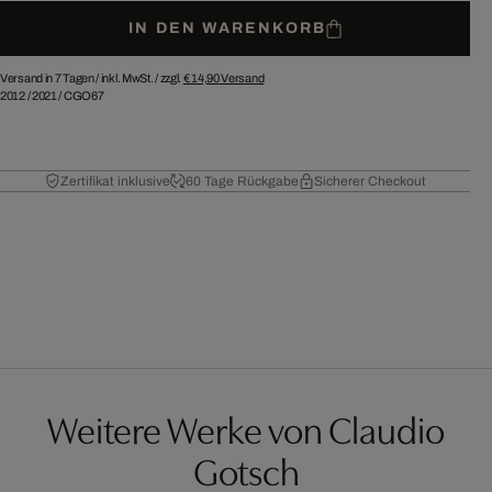
IN DEN WARENKORB
Versand in 7 Tagen /
inkl. MwSt. / zzgl.
€ 14,90
Versand
2012
/
2021
/
CGO67
Zertifikat inklusive
60 Tage Rückgabe
Sicherer Checkout
Weitere Werke von Claudio
Gotsch