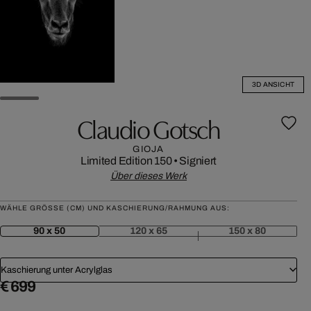
3D ANSICHT
Claudio Gotsch
GIOJA
Limited Edition 150
•
Signiert
Über dieses Werk
WÄHLE GRÖSSE (CM) UND KASCHIERUNG/RAHMUNG AUS:
90 x 50
120 x 65
150 x 80
Kaschierung unter Acrylglas
€ 699