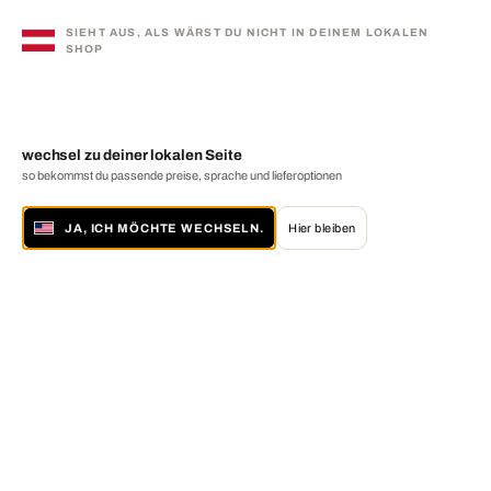
SIEHT AUS, ALS WÄRST DU NICHT IN DEINEM LOKALEN
SHOP
wechsel zu deiner lokalen Seite
so bekommst du passende preise, sprache und lieferoptionen
JA, ICH MÖCHTE WECHSELN.
Hier bleiben