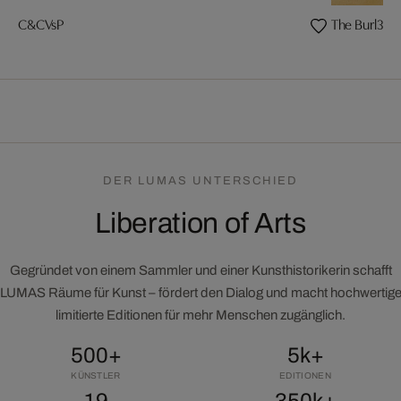
C&CVsP
The Burl3squ
DER LUMAS UNTERSCHIED
Liberation of Arts
Gegründet von einem Sammler und einer Kunsthistorikerin schafft
LUMAS Räume für Kunst – fördert den Dialog und macht hochwertig
limitierte Editionen für mehr Menschen zugänglich.
500+
5k+
KÜNSTLER
EDITIONEN
19
350k+