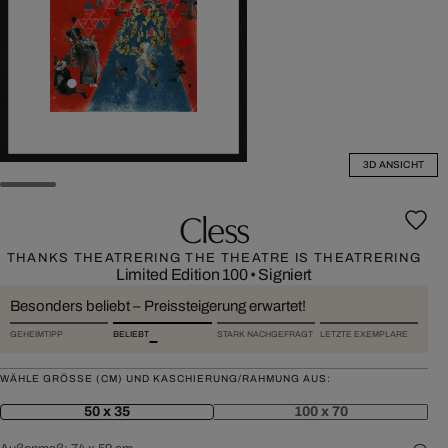
3D ANSICHT
Cless
THANKS THEATRERING THE THEATRE IS THEATRERING
Limited Edition 100
•
Signiert
Besonders beliebt – Preissteigerung erwartet!
GEHEIMTIPP
BELIEBT
STARK NACHGEFRAGT
LETZTE EXEMPLARE
WÄHLE GRÖSSE (CM) UND KASCHIERUNG/RAHMUNG AUS:
50 x 35
100 x 70