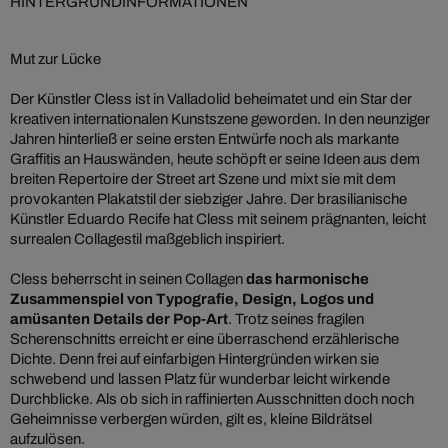
HINTERGRUNDINFORMATIONEN
Mut zur Lücke
Der Künstler Cless ist in Valladolid beheimatet und ein Star der
kreativen internationalen Kunstszene geworden. In den neunziger
Jahren hinterließ er seine ersten Entwürfe noch als markante
Graffitis an Hauswänden, heute schöpft er seine Ideen aus dem
breiten Repertoire der Street art Szene und mixt sie mit dem
provokanten Plakatstil der siebziger Jahre. Der brasilianische
Künstler Eduardo Recife hat Cless mit seinem prägnanten, leicht
surrealen Collagestil maßgeblich inspiriert.
Cless beherrscht in seinen Collagen
das harmonische
Zusammenspiel von Typografie, Design, Logos und
amüsanten Details der Pop-Art
. Trotz seines fragilen
Scherenschnitts erreicht er eine überraschend erzählerische
Dichte. Denn frei auf einfarbigen Hintergründen wirken sie
schwebend und lassen Platz für wunderbar leicht wirkende
Durchblicke. Als ob sich in raffinierten Ausschnitten doch noch
Geheimnisse verbergen würden, gilt es, kleine Bildrätsel
aufzulösen.