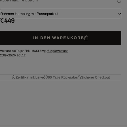
Außenmaß:
74 x 59 cm
Rahmen Hamburg mit Passepartout
€ 449
IN DEN WARENKORB
Versand in 9 Tagen /
inkl. MwSt. / zzgl.
€ 14,90
Versand
2009
/
2013
/
ECL12
Zertifikat inklusive
60 Tage Rückgabe
Sicherer Checkout