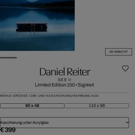
3D ANSICHT
Daniel Reiter
SEE II
Limited Edition 150
•
Signiert
WÄHLE GRÖSSE (CM) UND KASCHIERUNG/RAHMUNG AUS:
60 x 48
110 x 88
Kaschierung unter Acrylglas
€ 399