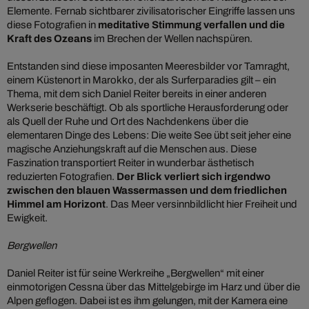
Elemente. Fernab sichtbarer zivilisatorischer Eingriffe lassen uns
diese Fotografien in
meditative Stimmung verfallen und die
Kraft des Ozeans
im Brechen der Wellen nachspüren.
Entstanden sind diese imposanten Meeresbilder vor Tamraght,
einem Küstenort in Marokko, der als Surferparadies gilt – ein
Thema, mit dem sich Daniel Reiter bereits in einer anderen
Werkserie beschäftigt. Ob als sportliche Herausforderung oder
als Quell der Ruhe und Ort des Nachdenkens über die
elementaren Dinge des Lebens: Die weite See übt seit jeher eine
magische Anziehungskraft auf die Menschen aus. Diese
Faszination transportiert Reiter in wunderbar ästhetisch
reduzierten Fotografien.
Der Blick verliert sich irgendwo
zwischen den blauen Wassermassen und dem friedlichen
Himmel am Horizont
. Das Meer versinnbildlicht hier Freiheit und
Ewigkeit.
Bergwellen
Daniel Reiter ist für seine Werkreihe „Bergwellen“ mit einer
einmotorigen Cessna über das Mittelgebirge im Harz und über die
Alpen geflogen. Dabei ist es ihm gelungen, mit der Kamera eine