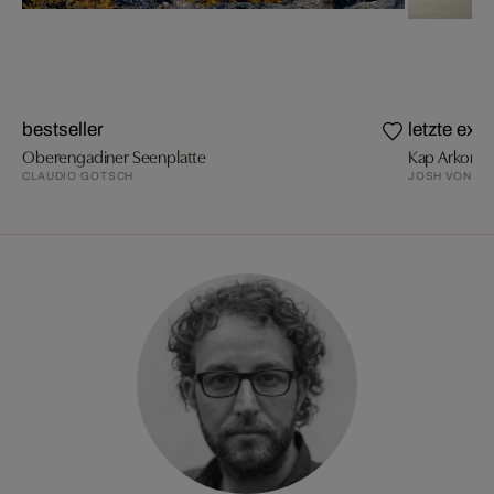
bestseller
letzte exe
Oberengadiner Seenplatte
Kap Arkona
CLAUDIO GOTSCH
JOSH VON S