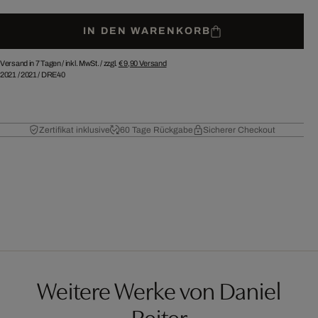
IN DEN WARENKORB
Versand in 7 Tagen /
inkl. MwSt. / zzgl.
€ 9,90
Versand
2021
/
2021
/
DRE40
Zertifikat inklusive
60 Tage Rückgabe
Sicherer Checkout
Weitere Werke von Daniel
Reiter