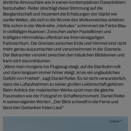
ähnliche Atmosphäre wie in seinen kontemplativen Ozeanbildern
festzuhalten. Reiter überträgt diese Stimmung auf die
Berglandschaft und inszeniert die Erhebungen der Gipfel wie
sanfte Wellen, die sich in die Wonne des Wolkenreiches erheben.
Wie schon in der Werkreihe „Herkules“ schimmert die Farbe Blau
in vielfältigen Nuancen: Zwischen zarten Pastelltönen und
kräftigem Himmelblau offenbart sie ihren einzigartigen
Farbreichtum. Die Grenzen zwischen Erde und Himmel sind nicht
mehr genau auszumachen und verschwimmen in der Szenerie.
Der Betrachter versinkt zwischen den bläulichen Bildebenen und
kann sich davonträumen.
„Wenn man morgens ins Flugzeug steigt, auf die Startbahn rollt
und dann langsam immer höher steigt, ist es ein unglaubliches
Gefühl von Freiheit“, sagt Daniel Reiter. Es ist nicht verwunderlich,
dass die Luftaufnahmen zu seiner großen Leidenschaft gehören:
Beim Anblick der malerischen Werke spürt man die gleiche
Faszination wie der Fotograf im Schaffensmoment. Daniel Reiter
in seinen eigenen Worten: „Der Blick schweift in die Ferne und
lässt den Gedanken freien Lauf.“