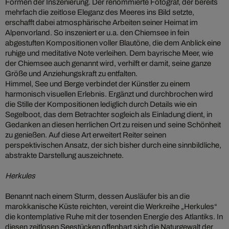
Formen der Inszenierung. Der renommierte Fotograf, der bereits
mehrfach die zeitlose Eleganz des Meeres ins Bild setzte,
erschafft dabei atmosphärische Arbeiten seiner Heimat im
Alpenvorland. So inszeniert er u.a. den Chiemsee in fein
abgestuften Kompositionen voller Blautöne, die dem Anblick eine
ruhige und meditative Note verleihen. Dem bayrische Meer, wie
der Chiemsee auch genannt wird, verhilft er damit, seine ganze
Größe und Anziehungskraft zu entfalten.
Himmel, See und Berge verbindet der Künstler zu einem
harmonisch visuellen Erlebnis. Ergänzt und durchbrochen wird
die Stille der Kompositionen lediglich durch Details wie ein
Segelboot, das dem Betrachter sogleich als Einladung dient, in
Gedanken an diesen herrlichen Ort zu reisen und seine Schönheit
zu genießen. Auf diese Art erweitert Reiter seinen
perspektivischen Ansatz, der sich bisher durch eine sinnbildliche,
abstrakte Darstellung auszeichnete.
Herkules
Benannt nach einem Sturm, dessen Ausläufer bis an die
marokkanische Küste reichten, vereint die Werkreihe „Herkules“
die kontemplative Ruhe mit der tosenden Energie des Atlantiks. In
diesen zeitlosen Seestücken offenbart sich die Naturgewalt der