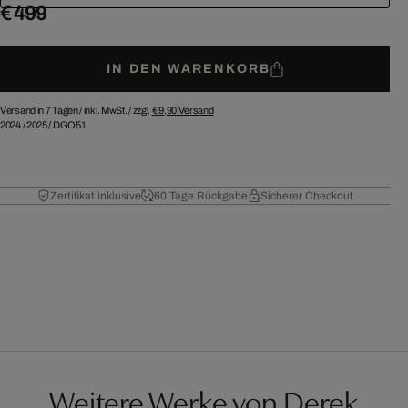
€ 499
IN DEN WARENKORB
Versand in 7 Tagen /
inkl. MwSt. / zzgl.
€ 9,90
Versand
2024
/
2025
/
DGO51
Zertifikat inklusive
60 Tage Rückgabe
Sicherer Checkout
Weitere Werke von Derek