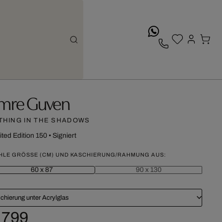
whatsApp
mre Guven
THING IN THE SHADOWS
ited Edition 150
•
Signiert
HLE GRÖSSE (CM) UND KASCHIERUNG/RAHMUNG AUS:
60 x 87
90 x 130
chierung unter Acrylglas
 799