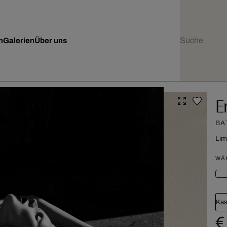
n
Galerien
Über uns
E
BA
Lim
WÄ
Kas
€