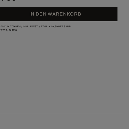
IN DEN WARENKORB
AND IN 7 TAGEN /
INKL. MWST. / ZZGL.
€ 14,90
VERSAND
/
2019
/
BLB86