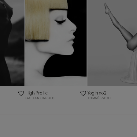
High Profile
Yogin no2
GAETAN CAPUTO
TOMÁŠ PAULE