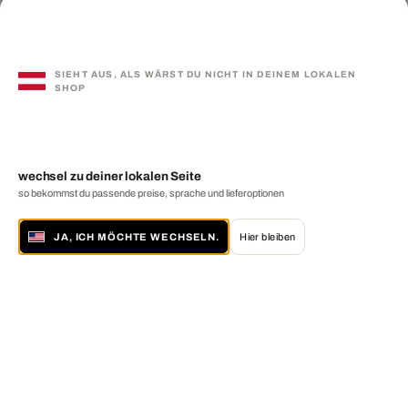
SIEHT AUS, ALS WÄRST DU NICHT IN DEINEM LOKALEN
SHOP
wechsel zu deiner lokalen Seite
so bekommst du passende preise, sprache und lieferoptionen
JA, ICH MÖCHTE WECHSELN.
Hier bleiben