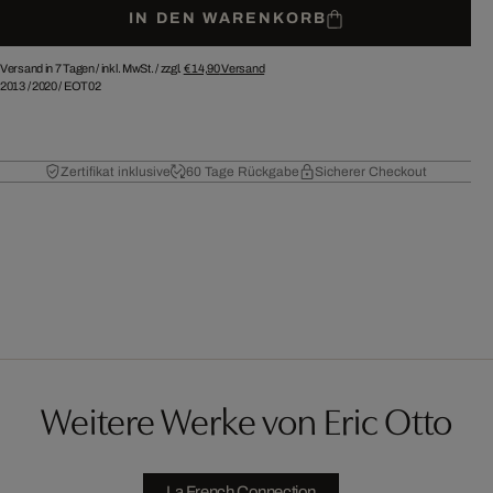
IN DEN WARENKORB
Versand in 7 Tagen /
inkl. MwSt. / zzgl.
€ 14,90
Versand
2013
/
2020
/
EOT02
Zertifikat inklusive
60 Tage Rückgabe
Sicherer Checkout
Weitere Werke von Eric Otto
La French Connection