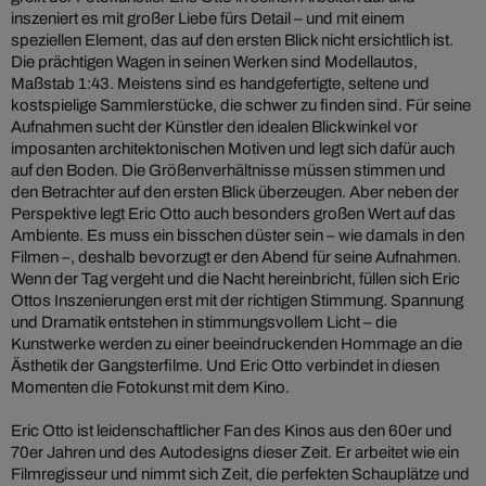
inszeniert es mit großer Liebe fürs Detail – und mit einem
speziellen Element, das auf den ersten Blick nicht ersichtlich ist.
Die prächtigen Wagen in seinen Werken sind Modellautos,
Maßstab 1:43. Meistens sind es handgefertigte, seltene und
kostspielige Sammlerstücke, die schwer zu finden sind. Für seine
Aufnahmen sucht der Künstler den idealen Blickwinkel vor
imposanten architektonischen Motiven und legt sich dafür auch
auf den Boden. Die Größenverhältnisse müssen stimmen und
den Betrachter auf den ersten Blick überzeugen. Aber neben der
Perspektive legt Eric Otto auch besonders großen Wert auf das
Ambiente. Es muss ein bisschen düster sein – wie damals in den
Filmen –, deshalb bevorzugt er den Abend für seine Aufnahmen.
Wenn der Tag vergeht und die Nacht hereinbricht, füllen sich Eric
Ottos Inszenierungen erst mit der richtigen Stimmung. Spannung
und Dramatik entstehen in stimmungsvollem Licht – die
Kunstwerke werden zu einer beeindruckenden Hommage an die
Ästhetik der Gangsterfilme. Und Eric Otto verbindet in diesen
Momenten die Fotokunst mit dem Kino.
Eric Otto ist leidenschaftlicher Fan des Kinos aus den 60er und
70er Jahren und des Autodesigns dieser Zeit. Er arbeitet wie ein
Filmregisseur und nimmt sich Zeit, die perfekten Schauplätze und