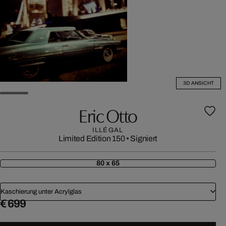
3D ANSICHT
Eric Otto
ILLÉGAL
Limited Edition 150
•
Signiert
80 x 65
Kaschierung unter Acrylglas
€ 699