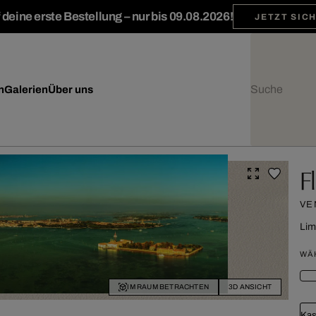
deine erste Bestellung – nur bis 09.08.2026!
JETZT SIC
n
Galerien
Über uns
F
VE
Lim
WÄ
IM RAUM BETRACHTEN
3D ANSICHT
Kas