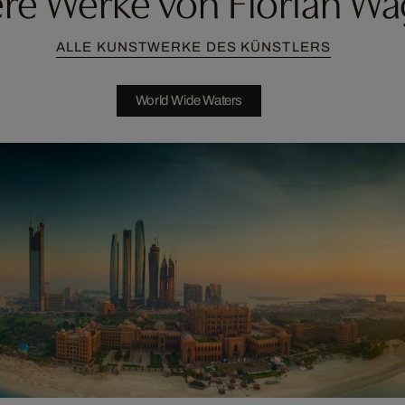
re Werke von Florian W
ALLE KUNSTWERKE DES KÜNSTLERS
World Wide Waters