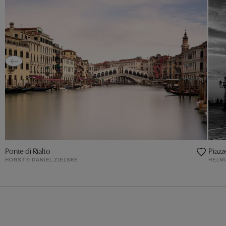
Ponte di Rialto
Piazz
HORST & DANIEL ZIELSKE
HELMU