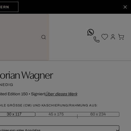
HERN
whatsApp
lorian Wagner
NEDIG
ited Edition 150
•
Signiert
Über dieses Werk
HLE GRÖSSE (CM) UND KASCHIERUNG/RAHMUNG AUS:
30 x 117
45 x 175
60 x 234
chierung unter Acrylglas