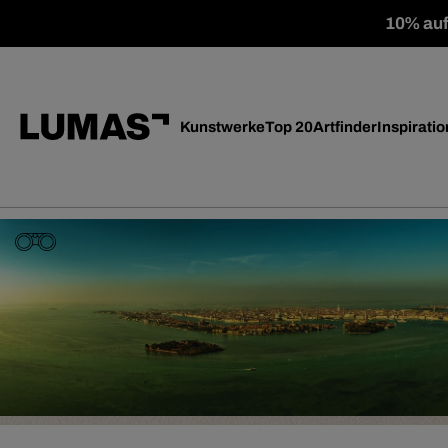
10% auf 
Kunstwerke
Top 20
Artfinder
Inspiratio