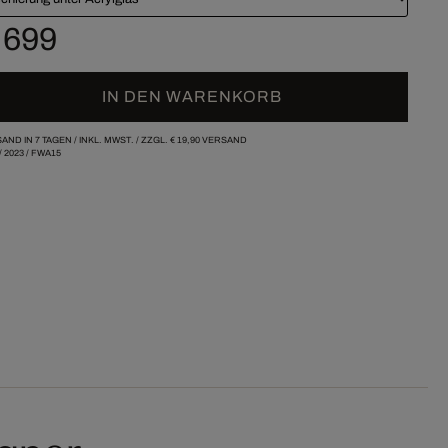
 699
IN DEN WARENKORB
AND IN 7 TAGEN /
INKL. MWST. / ZZGL.
€ 19,90
VERSAND
/
2023
/
FWA15