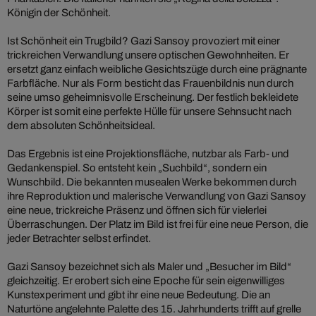
Königin der Schönheit.
Ist Schönheit ein Trugbild? Gazi Sansoy provoziert mit einer
trickreichen Verwandlung unsere optischen Gewohnheiten. Er
ersetzt ganz einfach weibliche Gesichtszüge durch eine prägnante
Farbfläche. Nur als Form besticht das Frauenbildnis nun durch
seine umso geheimnisvolle Erscheinung. Der festlich bekleidete
Körper ist somit eine perfekte Hülle für unsere Sehnsucht nach
dem absoluten Schönheitsideal.
Das Ergebnis ist eine Projektionsfläche, nutzbar als Farb- und
Gedankenspiel. So entsteht kein „Suchbild“, sondern ein
Wunschbild. Die bekannten musealen Werke bekommen durch
ihre Reproduktion und malerische Verwandlung von Gazi Sansoy
eine neue, trickreiche Präsenz und öffnen sich für vielerlei
Überraschungen. Der Platz im Bild ist frei für eine neue Person, die
jeder Betrachter selbst erfindet.
Gazi Sansoy bezeichnet sich als Maler und „Besucher im Bild“
gleichzeitig. Er erobert sich eine Epoche für sein eigenwilliges
Kunstexperiment und gibt ihr eine neue Bedeutung. Die an
Naturtöne angelehnte Palette des 15. Jahrhunderts trifft auf grelle