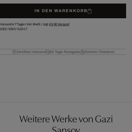
IN DEN WARENKORB
Versand in 7 Tagen /
inkl. MwSt. / zzgl.
€ 9,90
Versand
2022
/
2023
/
GZA17
Zertifikat inklusive
60 Tage Rückgabe
Sicherer Checkout
Weitere Werke von Gazi
Sansoy