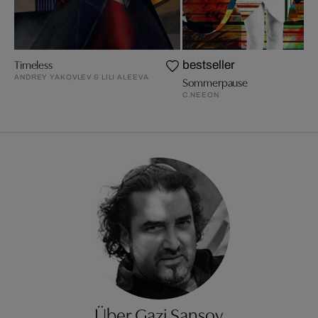
Timeless
bestseller
ANDREY YAKOVLEV & LILI ALEEVA
Sommerpause
C.NEEON
Über Gazi Sansoy