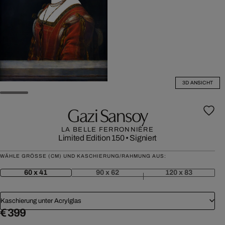
3D ANSICHT
Gazi Sansoy
LA BELLE FERRONNIÈRE
Limited Edition 150
•
Signiert
WÄHLE GRÖSSE (CM) UND KASCHIERUNG/RAHMUNG AUS:
60 x 41
90 x 62
120 x 83
Kaschierung unter Acrylglas
€ 399