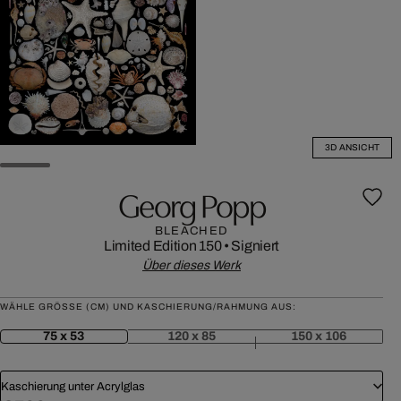
3D ANSICHT
Georg Popp
BLEACHED
Limited Edition 150
•
Signiert
Über dieses Werk
WÄHLE GRÖSSE (CM) UND KASCHIERUNG/RAHMUNG AUS:
75 x 53
120 x 85
150 x 106
Kaschierung unter Acrylglas