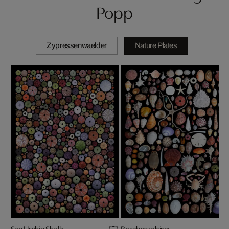
Popp
Zypressenwaelder
Nature Plates
Sea Urchin Shells
Beachcombing