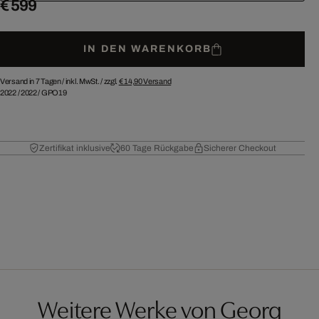
€ 599
IN DEN WARENKORB
Versand in 7 Tagen /
inkl. MwSt. / zzgl.
€ 14,90
Versand
2022
/
2022
/
GPO19
Zertifikat inklusive
60 Tage Rückgabe
Sicherer Checkout
Weitere Werke von Georg