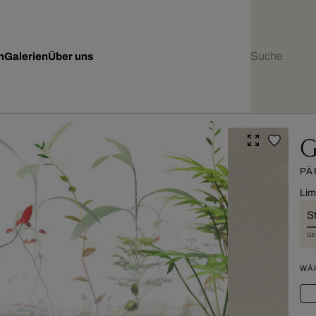
n
Galerien
Über uns
G
PÄ
Lim
St
GE
WÄ