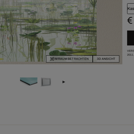
Kas
€
VERS
2011
IM RAUM BETRACHTEN
3D ANSICHT