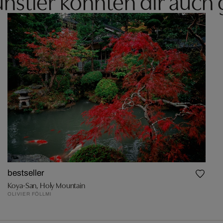
nstler könnten dir auch 
bestseller
Koya-San, Holy Mountain
OLIVIER FÖLLMI