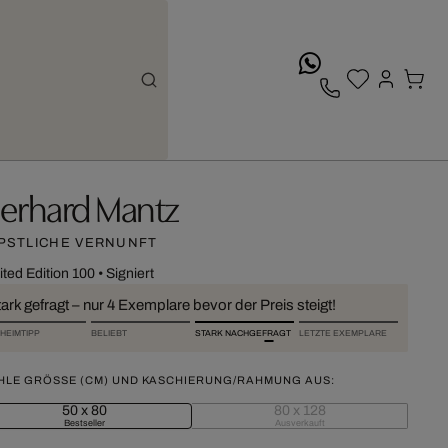
whatsApp
erhard Mantz
PSTLICHE VERNUNFT
ited Edition 100
•
Signiert
ark gefragt – nur 4 Exemplare bevor der Preis steigt!
HEIMTIPP
BELIEBT
STARK NACHGEFRAGT
LETZTE EXEMPLARE
HLE GRÖSSE (CM) UND KASCHIERUNG/RAHMUNG AUS:
50 x 80
80 x 128
Bestseller
Ausverkauft