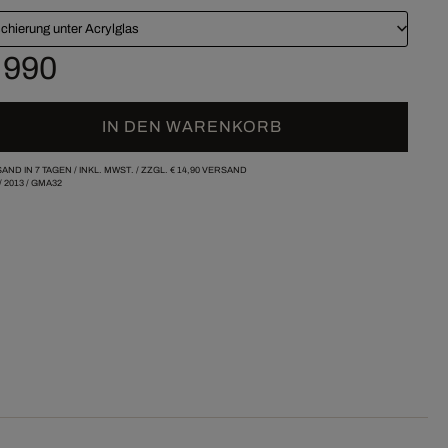
chierung unter Acrylglas
 990
IN DEN WARENKORB
AND IN 7 TAGEN /
INKL. MWST. / ZZGL.
€ 14,90
VERSAND
/
2013
/
GMA32