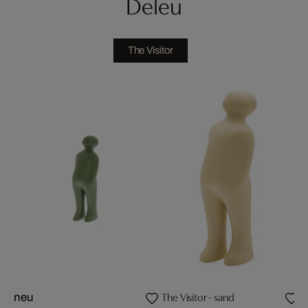
Deleu
The Visitor
The Visitor - sand
T
neu