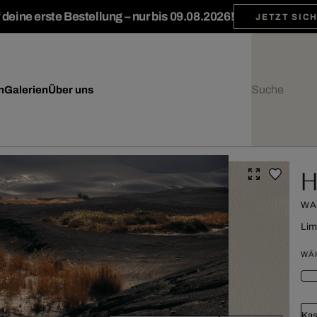
deine erste Bestellung – nur bis 09.08.2026!
JETZT SIC
n
Galerien
Über uns
H
WA
Lim
WÄ
Kas