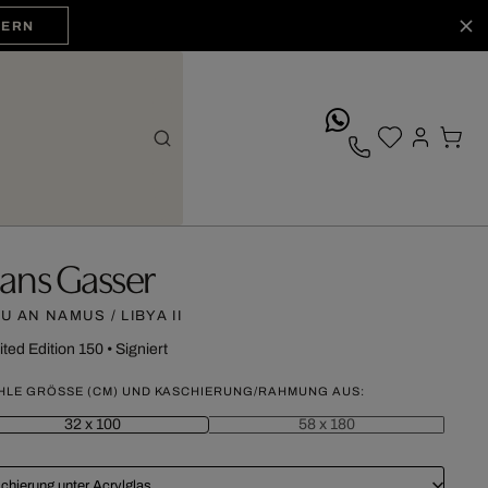
HERN
whatsApp
ans Gasser
U AN NAMUS / LIBYA II
ited Edition 150
•
Signiert
HLE GRÖSSE (CM) UND KASCHIERUNG/RAHMUNG AUS:
32 x 100
58 x 180
chierung unter Acrylglas