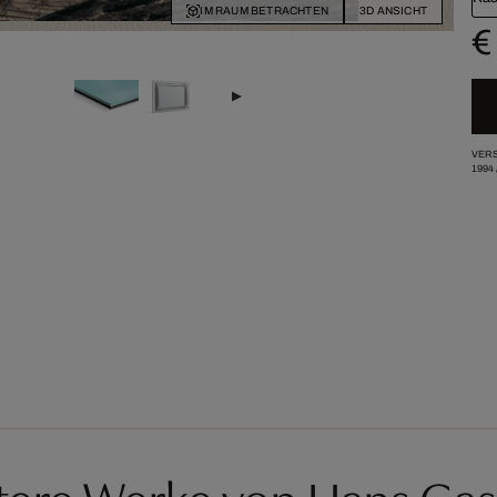
IM RAUM BETRACHTEN
3D ANSICHT
€
VERS
1994
tere Werke von Hans Gas