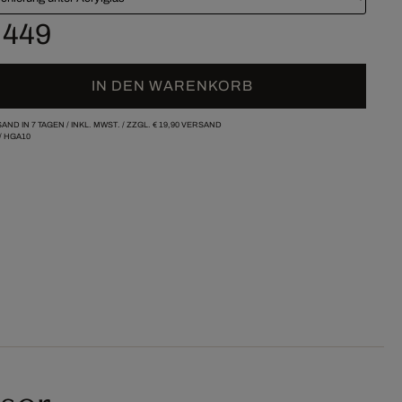
 449
IN DEN WARENKORB
AND IN 7 TAGEN /
INKL. MWST. / ZZGL.
€ 19,90
VERSAND
/
HGA10
ser