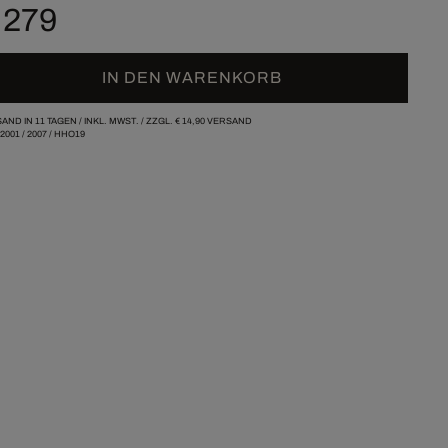
 279
IN DEN WARENKORB
AND IN 11 TAGEN /
INKL. MWST. / ZZGL.
€ 14,90
VERSAND
-2001
/
2007
/
HHO19