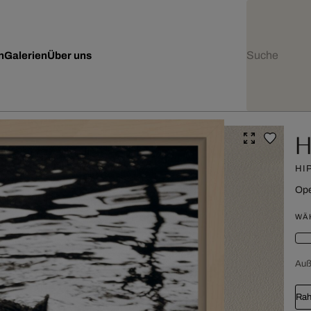
n
Galerien
Über uns
H
HI
Ope
WÄ
Au
Rah