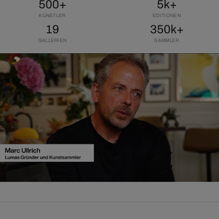
500+
5k+
KÜNSTLER
EDITIONEN
19
350k+
GALLERIEN
SAMMLER