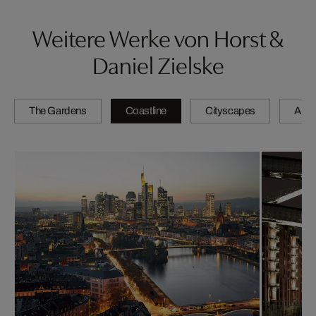
Weitere Werke von Horst &
Daniel Zielske
The Gardens
Coastline
Cityscapes
Artis