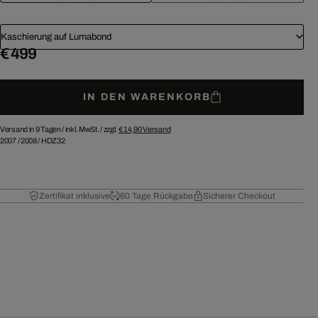
Kaschierung auf Lumabond
€ 499
IN DEN WARENKORB
Versand in 9 Tagen /
inkl. MwSt. / zzgl.
€ 14,90
Versand
2007
/
2008
/
HDZ32
Zertifikat inklusive
60 Tage Rückgabe
Sicherer Checkout