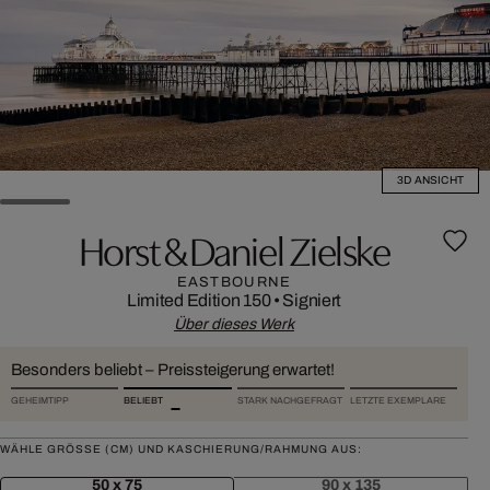
3D ANSICHT
Horst & Daniel Zielske
EASTBOURNE
Limited Edition 150
•
Signiert
Über dieses Werk
Besonders beliebt – Preissteigerung erwartet!
GEHEIMTIPP
BELIEBT
STARK NACHGEFRAGT
LETZTE EXEMPLARE
WÄHLE GRÖSSE (CM) UND KASCHIERUNG/RAHMUNG AUS:
50 x 75
90 x 135