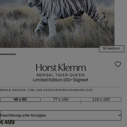
3D ANSICHT
Horst Klemm
BENGAL TIGER QUEEN
Limited Edition 150
•
Signiert
WÄHLE GRÖSSE (CM) UND KASCHIERUNG/RAHMUNG AUS:
46 x 60
77 x 100
115 x 150
Kaschierung unter Acrylglas
€ 499