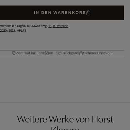
IN DEN WARENKORB
Versand in 7 Tagen /
inkl. MwSt. / zzgl.
€ 9,90
Versand
2020
/
2023
/
HKL73
Zertifikat inklusive
60 Tage Rückgabe
Sicherer Checkout
Weitere Werke von Horst
Klemm