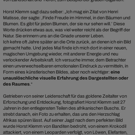
Horst Klemm sagt dazu selber: „Ich mag ein Zitat von Henri
Matisse, der sagte: ‚Finde Freude im Himmel, in den Bäumen und
Blumen. Es gibt für jeden Blumen, der sie nur sehen will.’ Diese
Worte drücken etwas aus, was viel weiter reicht als der Begriff der
Natur. Sie erinnern uns an die Gnade unserer Leben.
Ich kehre oft Jahre später an die Orte zurück, an denen ich ein Bild
gemacht hatte. Und jedes Mal finde ich mich dort in einer neuen,
magischen Umgebung wieder, mit anderer Energie und neu
verlockender Arbeitskraft. Ich versuche immer, dem Betrachter
einen unverwechselbaren emotionalen Eindruck zu vermitteln, in
Form eines künstlerischen Bildes, aber noch wichtiger:
eine
unauslöschliche visuelle Erfahrung des Dargestellten oder
des Raumes
.“
Getrieben von seiner Leidenschaft für das goldene Zeitalter von
Erforschung und Entdeckung, fotografiert Horst Klemm seit 27
Jahren in den entlegensten Teilen des afrikanischen Buschs. Er
strebt danach, ein Foto zu erhalten, das uns den Herzschlag
Afrikas spüren lässt. Auf seiner Jagd nach dem perfekten Bild
wurde Horst Klemm von Banditen bedroht, von einem Krokodil
attackiert, von einem Leoparden verfolgt, von Löwen, Elefanten,