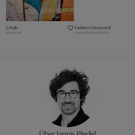
Exhale
Fashion's Seasons II
ANIA LUK
CHRISTIAN LACROIX
Über Iannis Pledel