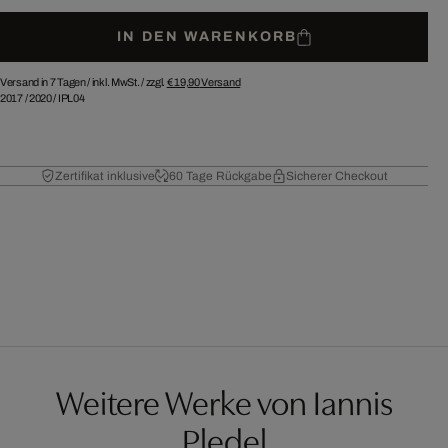
IN DEN WARENKORB
Versand in 7 Tagen /
inkl. MwSt. / zzgl.
€ 19,90
Versand
2017
/
2020
/
IPL04
Zertifikat inklusive
60 Tage Rückgabe
Sicherer Checkout
Weitere Werke von Iannis
Pledel