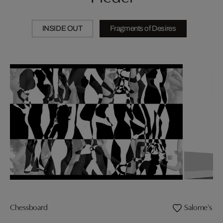
INSIDE OUT
Fragments of Desires
Chessboard
Salome's Da