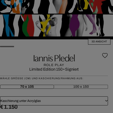
3D ANSICHT
Iannis Pledel
ROLE PLAY
Limited Edition 150
•
Signiert
WÄHLE GRÖSSE (CM) UND KASCHIERUNG/RAHMUNG AUS:
70 x 105
100 x 150
Kaschierung unter Acrylglas
€ 1.150