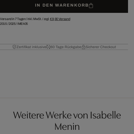
IN DEN WARENKORB
Versand in 7 Tagen /
inkl. MwSt. / zzgl.
€ 9,90
Versand
2015
/
2025
/
IME405
Zertifikat inklusive
60 Tage Rückgabe
Sicherer Checkout
Weitere Werke von Isabelle
Menin