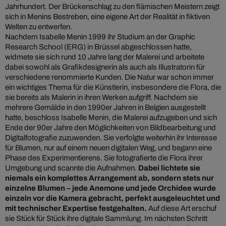
Jahrhundert. Der Brückenschlag zu den flämischen Meistern zeigt
sich in Menins Bestreben, eine eigene Art der Realität in fiktiven
Welten zu entwerfen.
Nachdem Isabelle Menin 1999 ihr Studium an der Graphic
Research School (ERG) in Brüssel abgeschlossen hatte,
widmete sie sich rund 10 Jahre lang der Malerei und arbeitete
dabei sowohl als Grafikdesignerin als auch als Illustratorin für
verschiedene renommierte Kunden. Die Natur war schon immer
ein wichtiges Thema für die Künstlerin, insbesondere die Flora, die
sie bereits als Malerin in ihren Werken aufgriff. Nachdem sie
mehrere Gemälde in den 1990er Jahren in Belgien ausgestellt
hatte, beschloss Isabelle Menin, die Malerei aufzugeben und sich
Ende der 90er Jahre den Möglichkeiten von Bildbearbeitung und
Digitalfotografie zuzuwenden. Sie verfolgte weiterhin ihr Interesse
für Blumen, nur auf einem neuen digitalen Weg, und begann eine
Phase des Experimentierens. Sie fotografierte die Flora ihrer
Umgebung und scannte die Aufnahmen.
Dabei lichtete sie
niemals ein komplettes Arrangement ab, sondern stets nur
einzelne Blumen – jede Anemone und jede Orchidee wurde
einzeln vor die Kamera gebracht, perfekt ausgeleuchtet und
mit technischer Expertise festgehalten.
Auf diese Art erschuf
sie Stück für Stück ihre digitale Sammlung. Im nächsten Schritt