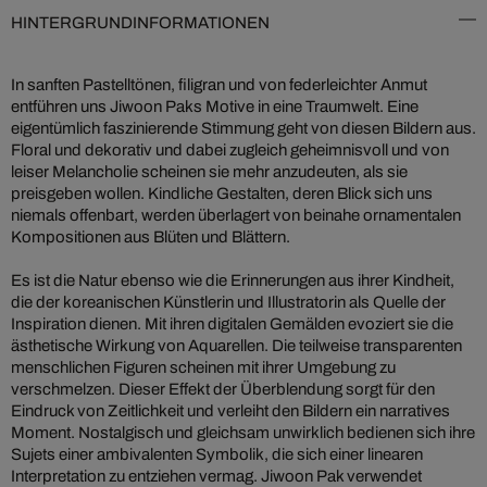
HINTERGRUNDINFORMATIONEN
In sanften Pastelltönen, filigran und von federleichter Anmut
entführen uns Jiwoon Paks Motive in eine Traumwelt. Eine
eigentümlich faszinierende Stimmung geht von diesen Bildern aus.
Floral und dekorativ und dabei zugleich geheimnisvoll und von
leiser Melancholie scheinen sie mehr anzudeuten, als sie
preisgeben wollen. Kindliche Gestalten, deren Blick sich uns
niemals offenbart, werden überlagert von beinahe ornamentalen
Kompositionen aus Blüten und Blättern.
Es ist die Natur ebenso wie die Erinnerungen aus ihrer Kindheit,
die der koreanischen Künstlerin und Illustratorin als Quelle der
Inspiration dienen. Mit ihren digitalen Gemälden evoziert sie die
ästhetische Wirkung von Aquarellen. Die teilweise transparenten
menschlichen Figuren scheinen mit ihrer Umgebung zu
verschmelzen. Dieser Effekt der Überblendung sorgt für den
Eindruck von Zeitlichkeit und verleiht den Bildern ein narratives
Moment. Nostalgisch und gleichsam unwirklich bedienen sich ihre
Sujets einer ambivalenten Symbolik, die sich einer linearen
Interpretation zu entziehen vermag. Jiwoon Pak verwendet