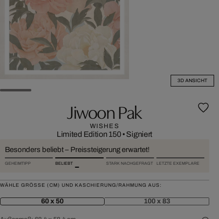
3D ANSICHT
Jiwoon Pak
WISHES
Limited Edition 150
•
Signiert
Besonders beliebt – Preissteigerung erwartet!
GEHEIMTIPP
BELIEBT
STARK NACHGEFRAGT
LETZTE EXEMPLARE
WÄHLE GRÖSSE (CM) UND KASCHIERUNG/RAHMUNG AUS:
60 x 50
100 x 83