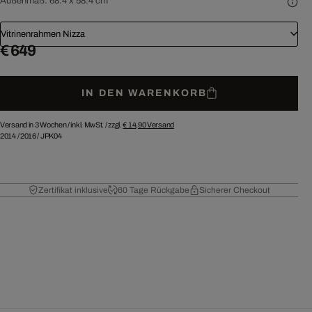
Außenmaß:
68.4 x 58.4 cm
Vitrinenrahmen Nizza
€ 649
IN DEN WARENKORB
Versand in 3 Wochen /
inkl. MwSt. / zzgl.
€ 14,90
Versand
2014
/
2016
/
JPK04
Zertifikat inklusive
60 Tage Rückgabe
Sicherer Checkout