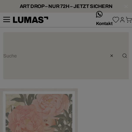
ART DROP – NUR 72H – JETZT SICHERN
whatsApp
Kontakt