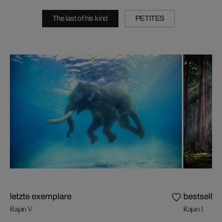
The last of his kind
PETITES
letzte exemplare
bestseller
Rajan V
Rajan I