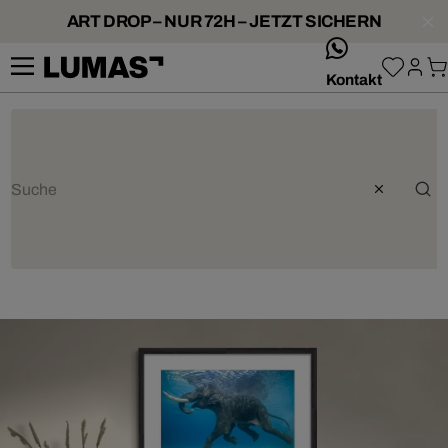
ART DROP – NUR 72H – JETZT SICHERN
whatsApp
Kontakt