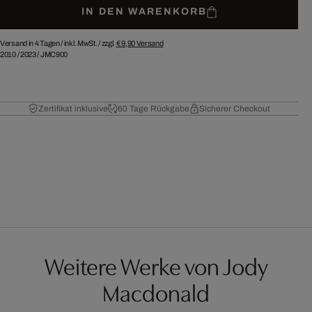
IN DEN WARENKORB
Versand in 4 Tagen /
inkl. MwSt. / zzgl.
€ 9,90
Versand
2010
/
2023
/
JMC900
Zertifikat inklusive
60 Tage Rückgabe
Sicherer Checkout
Weitere Werke von Jody
Macdonald