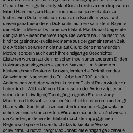
Ozean: Die Fotografin Jody MacDonald reiste zu dem tropischen
Eiland Havelock, um Rajan, einen asiatischen Elefanten, zu
finden. Eine Dokumentation machte die Künstlerin zuvor auf
diesen ganz besonderen Dickhäuter aufmerksam; denn Rajan ist
der letzte im Meer schwimmende Elefant. MacDonald begleitete
den grauen Riesen mehrere Tage. Die Werkreihe „The last of his
kind“ zeigt eindrucksvolle Momente aus der gemeinsamen Zeit.
Die Arbeiten berühren nicht nur auf Grund der einnehmenden
Motive, sondern auch durch ihre einzigartige Geschichte:
Elefanten wurden auf den indischen Inseln unter anderem für den
Holztransport eingesetzt – auch zu Wasser. Um Stämme zu
küstennahmen Booten zu bringen, lernten die Dickhäuter das
Schwimmen. Nachdem die Fäll-Arbeiten 2002 auf den
Andamanen verboten wurden, kann der Elefant Rajan wieder ein
Leben in der Wildnis führen. Überraschender Weise zeigt er bei
seinen (nun freiwilligen) Tauchgängen große Freude. Jody
MacDonald ließ sich von seiner Geschichte inspirieren und zeigt
Rajan voller Sanftmut, inszeniert den tropischen Regenwald fast
schon zu einem Garten Eden. Wie aus einer anderen Zeit wirken
die Arbeiten, in denen der Elefant durch den üppig grünen
Regenwald spaziert oder durch das türkisblaue Wasser
schwimmt. Kunstvoll fängt MacDonald die einzigartige Szenerie