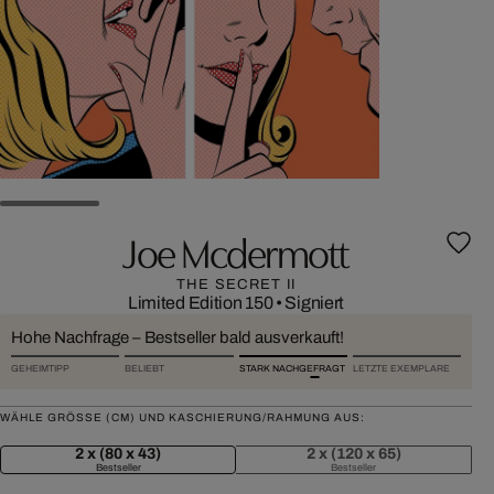
Joe Mcdermott
THE SECRET II
Limited Edition 150
•
Signiert
Hohe Nachfrage – Bestseller bald ausverkauft!
GEHEIMTIPP
BELIEBT
STARK NACHGEFRAGT
LETZTE EXEMPLARE
WÄHLE GRÖSSE (CM) UND KASCHIERUNG/RAHMUNG AUS:
2 x (80 x 43)
2 x (120 x 65)
Bestseller
Bestseller