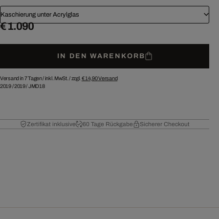
Kaschierung unter Acrylglas
€ 1.090
IN DEN WARENKORB
Versand in 7 Tagen /
inkl. MwSt. / zzgl.
€ 14,90
Versand
2019
/
2019
/
JMD18
Zertifikat inklusive
60 Tage Rückgabe
Sicherer Checkout