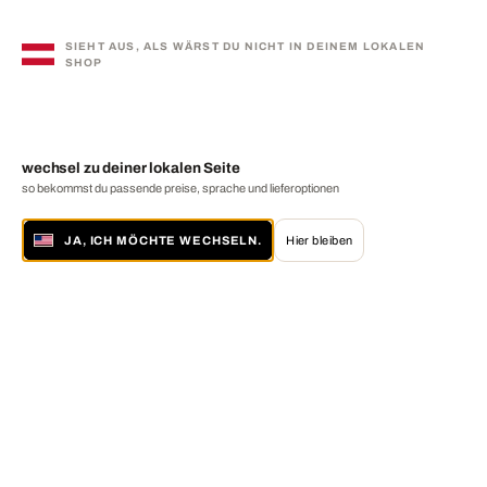
SIEHT AUS, ALS WÄRST DU NICHT IN DEINEM LOKALEN
SHOP
wechsel zu deiner lokalen Seite
so bekommst du passende preise, sprache und lieferoptionen
JA, ICH MÖCHTE WECHSELN.
Hier bleiben