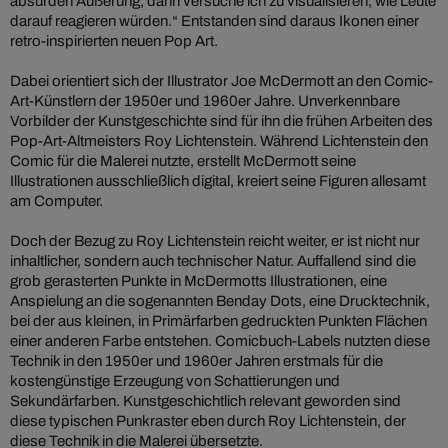
absurden Äußerung, dann versuche ich zu visualisieren, wie Leute
darauf reagieren würden.“ Entstanden sind daraus Ikonen einer
retro-inspirierten neuen Pop Art.
Dabei orientiert sich der Illustrator Joe McDermott an den Comic-
Art-Künstlern der 1950er und 1960er Jahre. Unverkennbare
Vorbilder der Kunstgeschichte sind für ihn die frühen Arbeiten des
Pop-Art-Altmeisters Roy Lichtenstein. Während Lichtenstein den
Comic für die Malerei nutzte, erstellt McDermott seine
Illustrationen ausschließlich digital, kreiert seine Figuren allesamt
am Computer.
Doch der Bezug zu Roy Lichtenstein reicht weiter, er ist nicht nur
inhaltlicher, sondern auch technischer Natur. Auffallend sind die
grob gerasterten Punkte in McDermotts Illustrationen, eine
Anspielung an die sogenannten Benday Dots, eine Drucktechnik,
bei der aus kleinen, in Primärfarben gedruckten Punkten Flächen
einer anderen Farbe entstehen. Comicbuch-Labels nutzten diese
Technik in den 1950er und 1960er Jahren erstmals für die
kostengünstige Erzeugung von Schattierungen und
Sekundärfarben. Kunstgeschichtlich relevant geworden sind
diese typischen Punkraster eben durch Roy Lichtenstein, der
diese Technik in die Malerei übersetzte.