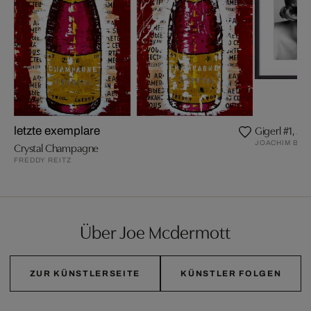
Gigerl #1, Juli
letzte exemplare
JOACHIM BAL
Crystal Champagne
FREDDY REITZ
Über Joe Mcdermott
ZUR KÜNSTLERSEITE
KÜNSTLER FOLGEN