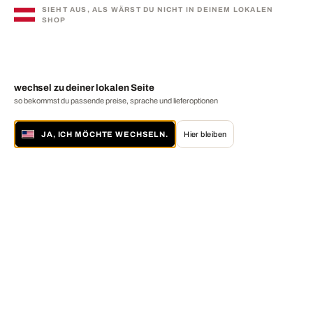
SIEHT AUS, ALS WÄRST DU NICHT IN DEINEM LOKALEN
SHOP
wechsel zu deiner lokalen Seite
so bekommst du passende preise, sprache und lieferoptionen
JA, ICH MÖCHTE WECHSELN.
Hier bleiben