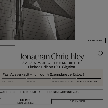
3D ANSICHT
Jonathan Chritchley
SAILS & MAIN OF THE MARIETTE
Limited Edition 100
•
Signiert
Fast Ausverkauft – nur noch 4 Exemplare verfügbar!
GEHEIMTIPP
BELIEBT
STARK NACHGEFRAGT
LETZTE EXEMPLARE
WÄHLE GRÖSSE (CM) UND KASCHIERUNG/RAHMUNG AUS:
60 x 60
120 x 120
Letzte Exemplare