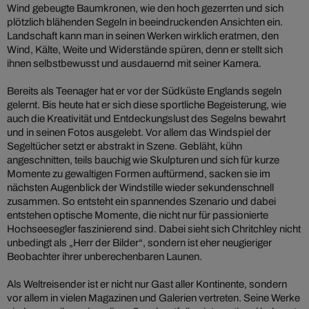
Wind gebeugte Baumkronen, wie den hoch gezerrten und sich
plötzlich blähenden Segeln in beeindruckenden Ansichten ein.
Landschaft kann man in seinen Werken wirklich eratmen, den
Wind, Kälte, Weite und Widerstände spüren, denn er stellt sich
ihnen selbstbewusst und ausdauernd mit seiner Kamera.
Bereits als Teenager hat er vor der Südküste Englands segeln
gelernt. Bis heute hat er sich diese sportliche Begeisterung, wie
auch die Kreativität und Entdeckungslust des Segelns bewahrt
und in seinen Fotos ausgelebt. Vor allem das Windspiel der
Segeltücher setzt er abstrakt in Szene. Gebläht, kühn
angeschnitten, teils bauchig wie Skulpturen und sich für kurze
Momente zu gewaltigen Formen auftürmend, sacken sie im
nächsten Augenblick der Windstille wieder sekundenschnell
zusammen. So entsteht ein spannendes Szenario und dabei
entstehen optische Momente, die nicht nur für passionierte
Hochseesegler faszinierend sind. Dabei sieht sich Chritchley nicht
unbedingt als „Herr der Bilder“, sondern ist eher neugieriger
Beobachter ihrer unberechenbaren Launen.
Als Weltreisender ist er nicht nur Gast aller Kontinente, sondern
vor allem in vielen Magazinen und Galerien vertreten. Seine Werke