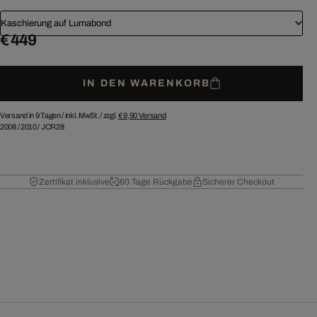
Kaschierung auf Lumabond
€ 449
IN DEN WARENKORB
Versand in 9 Tagen /
inkl. MwSt. / zzgl.
€ 9,90
Versand
2008
/
2010
/
JCR28
Zertifikat inklusive
60 Tage Rückgabe
Sicherer Checkout