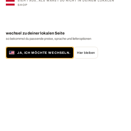
SIEHT AUS, ALS WÄRST DU NICHT IN DEINEM LOKALEN
SHOP
wechsel zu deiner lokalen Seite
so bekommst du passende preise, sprache und lieferoptionen
JA, ICH MÖCHTE WECHSELN.
Hier bleiben