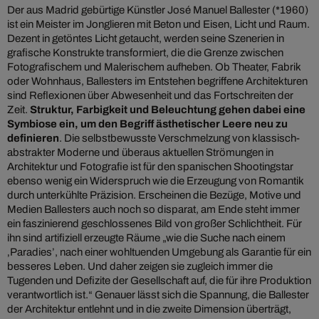
Der aus Madrid gebürtige Künstler José Manuel Ballester (*1960)
ist ein Meister im Jonglieren mit Beton und Eisen, Licht und Raum.
Dezent in getöntes Licht getaucht, werden seine Szenerien in
grafische Konstrukte transformiert, die die Grenze zwischen
Fotografischem und Malerischem aufheben. Ob Theater, Fabrik
oder Wohnhaus, Ballesters im Entstehen begriffene Architekturen
sind Reflexionen über Abwesenheit und das Fortschreiten der
Zeit.
Struktur, Farbigkeit und Beleuchtung gehen dabei eine
Symbiose ein, um den Begriff ästhetischer Leere neu zu
definieren
. Die selbstbewusste Verschmelzung von klassisch-
abstrakter Moderne und überaus aktuellen Strömungen in
Architektur und Fotografie ist für den spanischen Shootingstar
ebenso wenig ein Widerspruch wie die Erzeugung von Romantik
durch unterkühlte Präzision. Erscheinen die Bezüge, Motive und
Medien Ballesters auch noch so disparat, am Ende steht immer
ein faszinierend geschlossenes Bild von großer Schlichtheit. Für
ihn sind artifiziell erzeugte Räume „wie die Suche nach einem
‚Paradies’, nach einer wohltuenden Umgebung als Garantie für ein
besseres Leben. Und daher zeigen sie zugleich immer die
Tugenden und Defizite der Gesellschaft auf, die für ihre Produktion
verantwortlich ist.“ Genauer lässt sich die Spannung, die Ballester
der Architektur entlehnt und in die zweite Dimension überträgt,