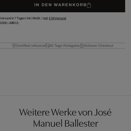
IN DEN WARENKORB
Versand in 7 Tagen /
inkl. MwSt. / zzgl.
€ 39
Versand
2006
/
JMB15
Zertifikat inklusive
60 Tage Rückgabe
Sicherer Checkout
Weitere Werke von José
Manuel Ballester